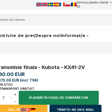
Serviciu pentru clienți: 
50
otrivire de preț
Despre noi
informație
ransmisie finala - Kubota - KX41-2V
60.00 EUR
075.00 EUR (incl. TVA)
ÎN STOC
TRANSPORT GRATUIT
+
PLASARE ÎN COŞUL DE CUMPĂRĂTURI
-
CALL US
TRIMITE-NE UN E-MAIL