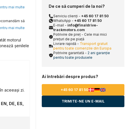
De ce să cumperi de la noi?
pentru mai multe
Serviciu clienți -
+45 60 17 81 50
WhatsApp -
+45 60 17 81 50
, recomandăm să
E-mail -
info@finaldrive-
pentru mai multe
trackmotors.com
Potrivire de preț - Cele mai mici
prețuri de pe piață
tât motorul
Livrare rapidă -
Transport gratuit
ionează șenilele
pentru toate comenzile din Europa
Potrivire garantată -
2 ani garanție
pentru toate produsele
Ai întrebări despre produs?
n aceeași zi.
+45 60 17 81 50
TRIMITE-NE UN E-MAIL
 EN, DE, ES,