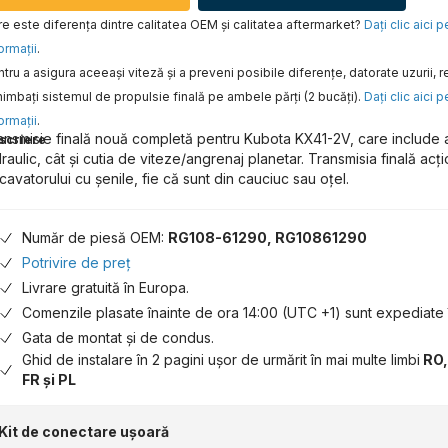
e este diferența dintre calitatea OEM și calitatea aftermarket?
Daţi clic aici 
ormaţii
.
tru a asigura aceeaşi viteză şi a preveni posibile diferenţe, datorate uzurii
imbaţi sistemul de propulsie finală pe ambele părţi (2 bucăţi).
Daţi clic aici 
ormaţii
.
ansmisie finală nouă completă pentru Kubota KX41-2V, care include a
scriere
draulic, cât și cutia de viteze/angrenaj planetar. Transmisia finală acț
cavatorului cu șenile, fie că sunt din cauciuc sau oțel.
Număr de piesă OEM:
RG108-61290, RG10861290
Potrivire de preț
Livrare gratuită în Europa.
Comenzile plasate înainte de ora 14:00 (UTC +1) sunt expediate î
Gata de montat și de condus.
Ghid de instalare în 2 pagini ușor de urmărit în mai multe limbi
RO,
FR și PL
Kit de conectare ușoară