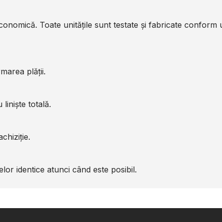
economică. Toate unitățile sunt testate și fabricate conform
marea plății.
liniște totală.
chiziție.
or identice atunci când este posibil.