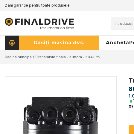
2 ani garanție pentru toate produsele
Găsiți mașina dvs.
Anchetă
P
Pagina principală
/
Transmisie finala - Kubota - KX41-2V
T
8
1,