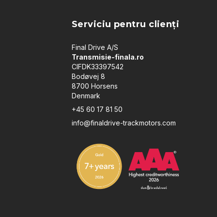
Serviciu pentru clienți
Final Drive A/S
Transmisie-finala.ro
CIFDK33397542
Bodøvej 8
8700 Horsens
Denmark
+45 60 17 81 50
info@finaldrive-trackmotors.com