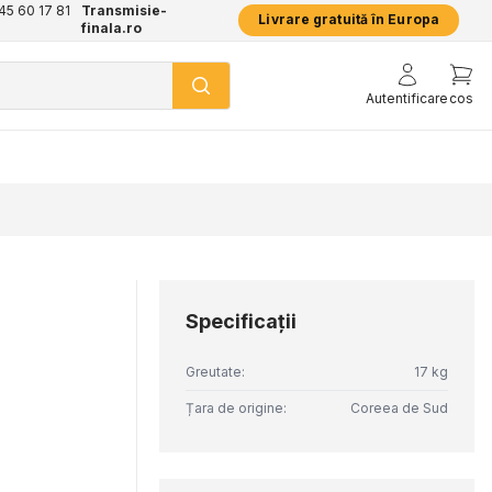
+45 60 17 81
Transmisie-
Livrare gratuită în Europa
finala.ro
Autentificare
cos
Specificaţii
Greutate:
17 kg
Țara de origine:
Coreea de Sud