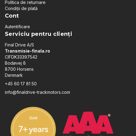
Politica de returnare
Condiții de plată
Cont
Autentificare
Serviciu pentru clienți
Final Drive A/S
Transmisie-finala.ro
CIFDK33397542
Bodøvej 8
8700 Horsens
Denmark
+45 60 17 81 50
info@finaldrive-trackmotors.com