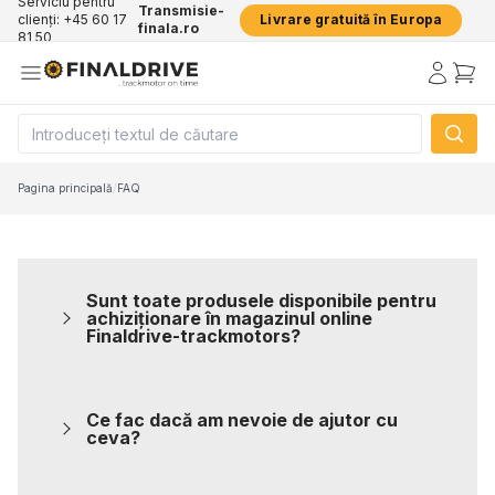
Serviciu pentru
Transmisie-
clienți: +45 60 17
Livrare gratuită în Europa
finala.ro
81 50
Pagina principală
/
FAQ
Sunt toate produsele disponibile pentru
achiziționare în magazinul online
Finaldrive-trackmotors?
Ce fac dacă am nevoie de ajutor cu
ceva?