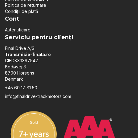
Politica de returnare
Condiții de plată
Cont
Autentificare
Serviciu pentru clienți
Final Drive A/S
Transmisie-finala.ro
CIFDK33397542
Bodøvej 8
8700 Horsens
Denmark
+45 60 17 81 50
info@finaldrive-trackmotors.com