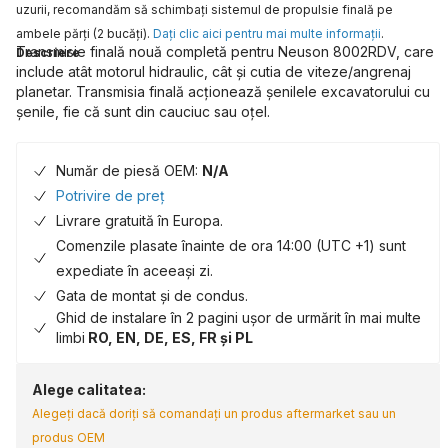
uzurii, recomandăm să schimbaţi sistemul de propulsie finală pe
ambele părţi (2 bucăţi).
Daţi clic aici pentru mai multe informaţii
.
Transmisie finală nouă completă pentru Neuson 8002RDV, care
Descriere
include atât motorul hidraulic, cât și cutia de viteze/angrenaj
planetar. Transmisia finală acționează șenilele excavatorului cu
șenile, fie că sunt din cauciuc sau oțel.
Număr de piesă OEM:
N/A
Potrivire de preț
Livrare gratuită în Europa.
Comenzile plasate înainte de ora 14:00 (UTC +1) sunt
expediate în aceeași zi.
Gata de montat și de condus.
Ghid de instalare în 2 pagini ușor de urmărit în mai multe
limbi
RO, EN, DE, ES, FR și PL
Alege calitatea:
Alegeți dacă doriți să comandați un produs aftermarket sau un
produs OEM