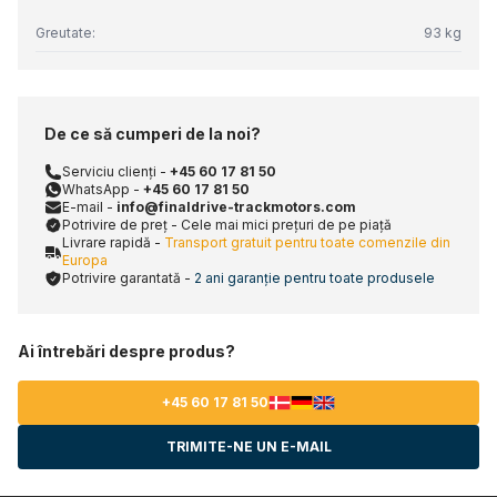
Greutate:
93 kg
De ce să cumperi de la noi?
Serviciu clienți -
+45 60 17 81 50
WhatsApp -
+45 60 17 81 50
E-mail -
info@finaldrive-trackmotors.com
Potrivire de preț - Cele mai mici prețuri de pe piață
Livrare rapidă -
Transport gratuit pentru toate comenzile din
Europa
Potrivire garantată -
2 ani garanție pentru toate produsele
Ai întrebări despre produs?
+45 60 17 81 50
TRIMITE-NE UN E-MAIL