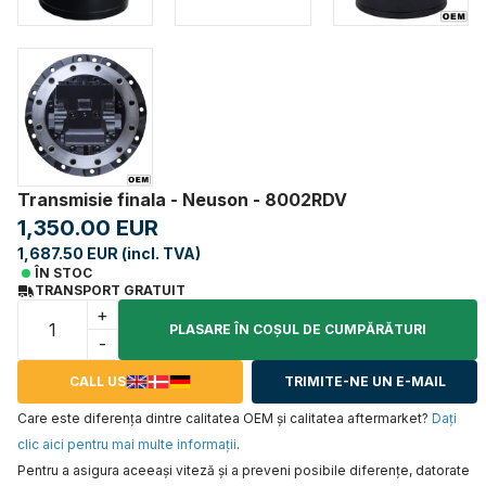
Transmisie finala - Neuson - 8002RDV
1,350.00 EUR
1,687.50 EUR (incl. TVA)
ÎN STOC
TRANSPORT GRATUIT
+
PLASARE ÎN COŞUL DE CUMPĂRĂTURI
-
CALL US
TRIMITE-NE UN E-MAIL
Care este diferența dintre calitatea OEM și calitatea aftermarket?
Daţi
clic aici pentru mai multe informaţii
.
Pentru a asigura aceeaşi viteză şi a preveni posibile diferenţe, datorate