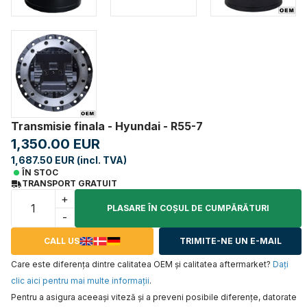
Transmisie finala - Hyundai - R55-7
1,350.00 EUR
1,687.50 EUR (incl. TVA)
ÎN STOC
TRANSPORT GRATUIT
+
PLASARE ÎN COŞUL DE CUMPĂRĂTURI
-
CALL US
TRIMITE-NE UN E-MAIL
Care este diferența dintre calitatea OEM și calitatea aftermarket?
Daţi
clic aici pentru mai multe informaţii
.
Pentru a asigura aceeaşi viteză şi a preveni posibile diferenţe, datorate