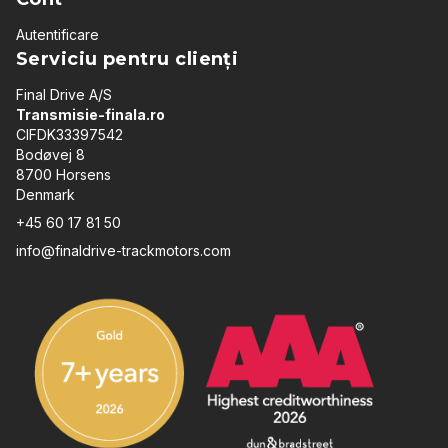
Autentificare
Serviciu pentru clienți
Final Drive A/S
Transmisie-finala.ro
CIFDK33397542
Bodøvej 8
8700 Horsens
Denmark
+45 60 17 81 50
info@finaldrive-trackmotors.com