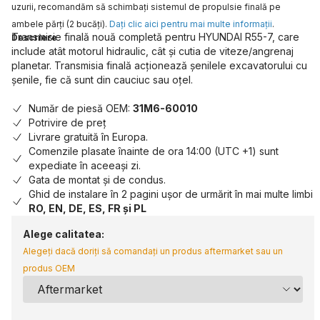
uzurii, recomandăm să schimbaţi sistemul de propulsie finală pe
ambele părţi (2 bucăţi).
Daţi clic aici pentru mai multe informaţii
.
Transmisie finală nouă completă pentru HYUNDAI R55-7, care
Descriere
include atât motorul hidraulic, cât și cutia de viteze/angrenaj
planetar. Transmisia finală acționează șenilele excavatorului cu
șenile, fie că sunt din cauciuc sau oțel.
Număr de piesă OEM:
31M6-60010
Potrivire de preț
Livrare gratuită în Europa.
Comenzile plasate înainte de ora 14:00 (UTC +1) sunt
expediate în aceeași zi.
Gata de montat și de condus.
Ghid de instalare în 2 pagini ușor de urmărit în mai multe limbi
RO, EN, DE, ES, FR și PL
Alege calitatea:
Alegeți dacă doriți să comandați un produs aftermarket sau un
produs OEM