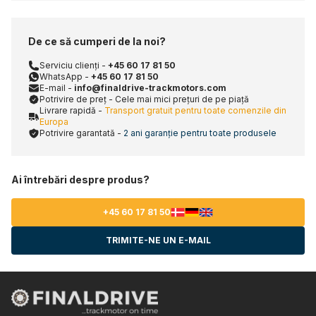
De ce să cumperi de la noi?
Serviciu clienți -
+45 60 17 81 50
WhatsApp -
+45 60 17 81 50
E-mail -
info@finaldrive-trackmotors.com
Potrivire de preț - Cele mai mici prețuri de pe piață
Livrare rapidă -
Transport gratuit pentru toate comenzile din
Europa
Potrivire garantată -
2 ani garanție pentru toate produsele
Ai întrebări despre produs?
+45 60 17 81 50
TRIMITE-NE UN E-MAIL