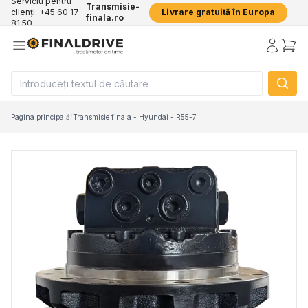
Serviciu pentru
Transmisie-
clienți: +45 60 17
Livrare gratuită în Europa
finala.ro
81 50
Pagina principală
/
Transmisie finala - Hyundai - R55-7