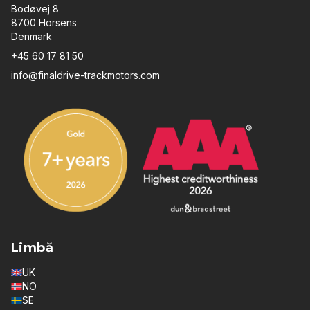
Bodøvej 8
8700 Horsens
Denmark
+45 60 17 81 50
info@finaldrive-trackmotors.com
Limbă
UK
NO
SE