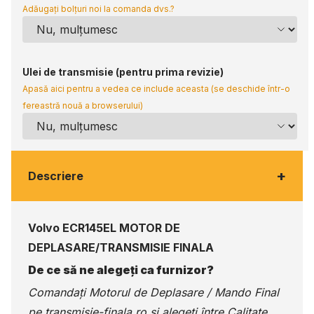
Adăugați bolțuri noi la comanda dvs.?
Ulei de transmisie (pentru prima revizie)
Apasă aici pentru a vedea ce include aceasta (se deschide într-o
fereastră nouă a browserului)
+
Descriere
Volvo ECR145EL MOTOR DE
DEPLASARE/TRANSMISIE FINALA
De ce să ne alegeți ca furnizor?
Comandați Motorul de Deplasare / Mando Final
pe
transmisie-finala.ro
și alegeți între Calitate