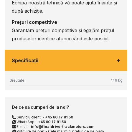
Echipa noastră tehnică vă poate ajuta înainte și
după achiziție.
Prețuri competitive
Garantăm prețuri competitive și egalăm prețul
produselor identice atunci când este posibil.
+
Specificaţii
Greutate:
149 kg
De ce să cumperi de la noi?
Serviciu clienți -
+45 60 17 81 50
WhatsApp -
+45 60 17 81 50
E-mail -
info@finaldrive-trackmotors.com
Potrivire de preț - Cele mai mici prețuri de pe piață