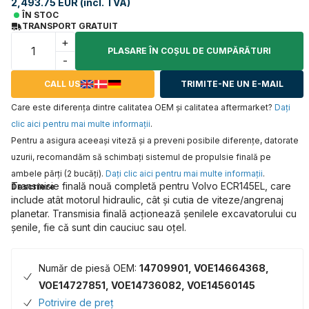
2,493.75 EUR (incl. TVA)
ÎN STOC
TRANSPORT GRATUIT
+
PLASARE ÎN COŞUL DE CUMPĂRĂTURI
-
CALL US
TRIMITE-NE UN E-MAIL
Care este diferența dintre calitatea OEM și calitatea aftermarket?
Daţi
clic aici pentru mai multe informaţii
.
Pentru a asigura aceeaşi viteză şi a preveni posibile diferenţe, datorate
uzurii, recomandăm să schimbaţi sistemul de propulsie finală pe
ambele părţi (2 bucăţi).
Daţi clic aici pentru mai multe informaţii
.
Transmisie finală nouă completă pentru Volvo ECR145EL, care
Descriere
include atât motorul hidraulic, cât și cutia de viteze/angrenaj
planetar. Transmisia finală acționează șenilele excavatorului cu
șenile, fie că sunt din cauciuc sau oțel.
Număr de piesă OEM:
14709901, VOE14664368,
VOE14727851, VOE14736082, VOE14560145
Potrivire de preț