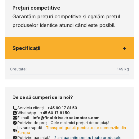
Prețuri competitive
Garantăm prețuri competitive și egalăm prețul
produselor identice atunci când este posibil.
+
Specificaţii
Greutate:
149 kg
De ce să cumperi de la noi?
Serviciu clienți -
+45 60 17 81 50
WhatsApp -
+45 60 17 81 50
E-mail -
info@finaldrive-trackmotors.com
Potrivire de preț - Cele mai mici prețuri de pe piață
Livrare rapidă -
Transport gratuit pentru toate comenzile din
Europa
Potrivire garantată -
2 ani garanție pentru toate produsele