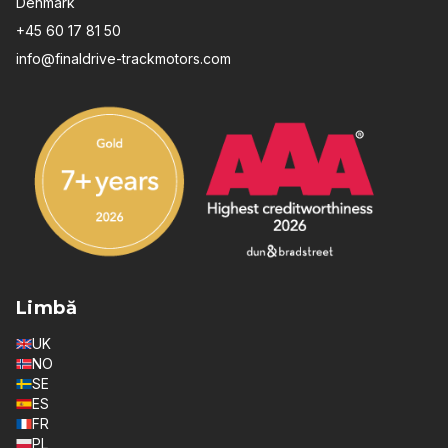
Denmark
+45 60 17 81 50
info@finaldrive-trackmotors.com
Limbă
UK
NO
SE
ES
FR
PL