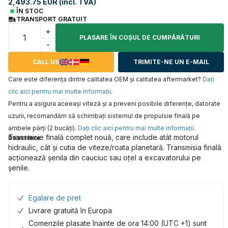
2,493.75 EUR (incl. TVA)
ÎN STOC
TRANSPORT GRATUIT
+
PLASARE ÎN COŞUL DE CUMPĂRĂTURI
-
CALL US
TRIMITE-NE UN E-MAIL
Care este diferența dintre calitatea OEM și calitatea aftermarket?
Daţi
clic aici pentru mai multe informaţii
.
Pentru a asigura aceeaşi viteză şi a preveni posibile diferenţe, datorate
uzurii, recomandăm să schimbaţi sistemul de propulsie finală pe
ambele părţi (2 bucăţi).
Daţi clic aici pentru mai multe informaţii
.
Transmisie finală complet nouă, care include atât motorul
Descriere
hidraulic, cât și cutia de viteze/roata planetară. Transmisia finală
acționează șenila din cauciuc sau oțel a excavatorului pe
șenile.
Egalare de pret
Livrare gratuită în Europa
Comenzile plasate înainte de ora 14:00 (UTC +1) sunt