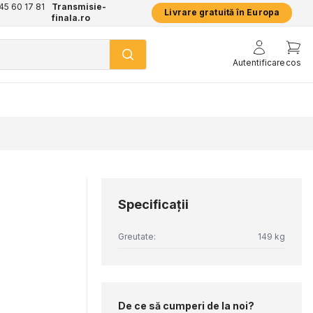
+45 60 17 81
Transmisie-
Livrare gratuită în Europa
finala.ro
Autentificare
cos
Specificaţii
Greutate:
149 kg
De ce să cumperi de la noi?