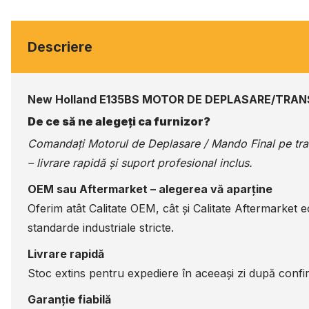
Descriere
New Holland E135BS MOTOR DE DEPLASARE/TRAN
De ce să ne alegeți ca furnizor?
Comandați Motorul de Deplasare / Mando Final pe
tr
– livrare rapidă și suport profesional inclus.
OEM sau Aftermarket – alegerea vă aparține
Oferim atât Calitate OEM, cât și Calitate Aftermarket 
standarde industriale stricte.
Livrare rapidă
Stoc extins pentru expediere în aceeași zi după confir
Garanție fiabilă