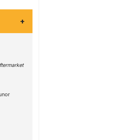
+
Aftermarket
 unor