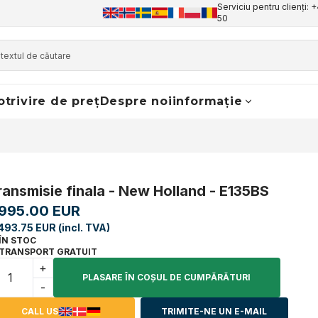
Serviciu pentru clienți: 
50
otrivire de preț
Despre noi
informație
ransmisie finala - New Holland - E135BS
,995.00 EUR
493.75 EUR (incl. TVA)
ÎN STOC
TRANSPORT GRATUIT
+
PLASARE ÎN COŞUL DE CUMPĂRĂTURI
-
CALL US
TRIMITE-NE UN E-MAIL