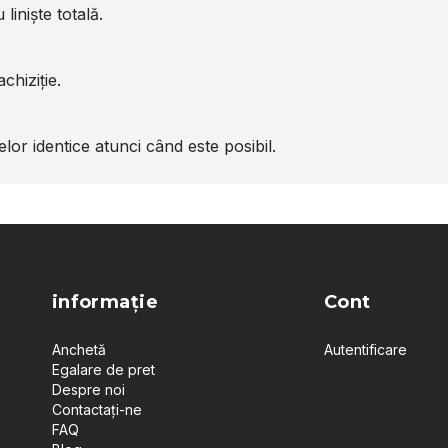
liniște totală.
chiziție.
or identice atunci când este posibil.
informație
Cont
Anchetă
Autentificare
Egalare de pret
Despre noi
Contactați-ne
FAQ