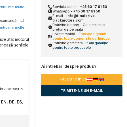
Serviciu clienți -
+45 60 17 81 50
pentru mai multe
WhatsApp -
+45 60 17 81 50
E-mail -
info@finaldrive-
trackmotors.com
, recomandăm să
Potrivire de preț - Cele mai mici
pentru mai multe
prețuri de pe piață
Livrare rapidă -
Transport gratuit
pentru toate comenzile din Europa
ude atât motorul
Potrivire garantată -
2 ani garanție
ionează șenilele
pentru toate produsele
Ai întrebări despre produs?
+45 60 17 81 50
n aceeași zi.
TRIMITE-NE UN E-MAIL
 EN, DE, ES,