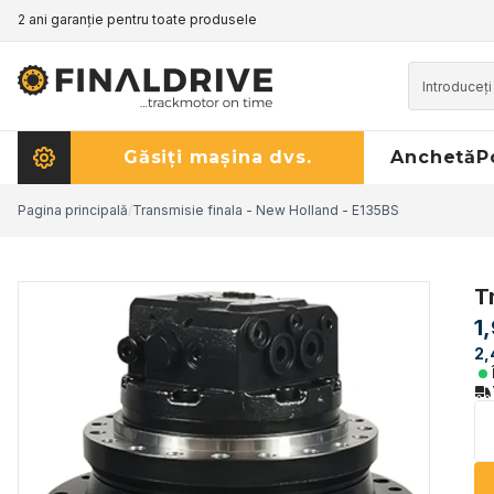
2 ani garanție pentru toate produsele
Găsiți mașina dvs.
Anchetă
P
Pagina principală
/
Transmisie finala - New Holland - E135BS
T
1
2,