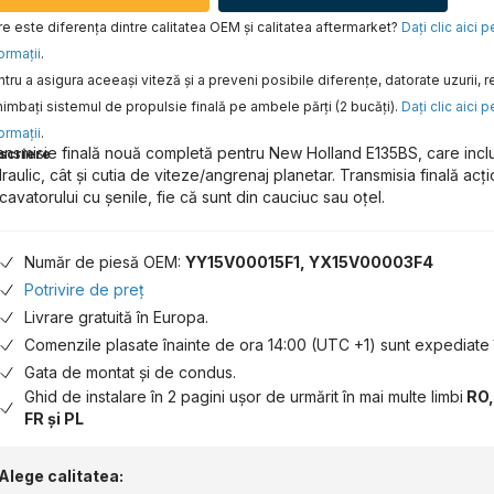
e este diferența dintre calitatea OEM și calitatea aftermarket?
Daţi clic aici 
ormaţii
.
tru a asigura aceeaşi viteză şi a preveni posibile diferenţe, datorate uzurii
imbaţi sistemul de propulsie finală pe ambele părţi (2 bucăţi).
Daţi clic aici 
ormaţii
.
ansmisie finală nouă completă pentru New Holland E135BS, care incl
scriere
draulic, cât și cutia de viteze/angrenaj planetar. Transmisia finală acț
cavatorului cu șenile, fie că sunt din cauciuc sau oțel.
Număr de piesă OEM:
YY15V00015F1, YX15V00003F4
Potrivire de preț
Livrare gratuită în Europa.
Comenzile plasate înainte de ora 14:00 (UTC +1) sunt expediate î
Gata de montat și de condus.
Ghid de instalare în 2 pagini ușor de urmărit în mai multe limbi
RO,
FR și PL
Alege calitatea: