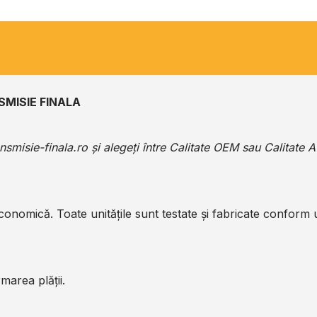
SMISIE FINALA
ansmisie-finala.ro
și alegeți între Calitate OEM sau Calitate 
economică. Toate unitățile sunt testate și fabricate conform
marea plății.