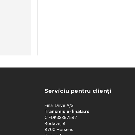
Serviciu pentru clienți
Final Drive A/S
Transmisie-finala.ro
CIFDK33397542
Bodøvej 8
8700 Horsens