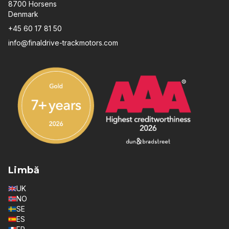
8700 Horsens
Denmark
+45 60 17 81 50
info@finaldrive-trackmotors.com
Limbă
UK
NO
SE
ES