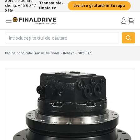
Serviciu pentru
Transmisie-
clienți: +45 60 17
Livrare gratuită în Europa
finala.ro
81 50
Pagina principală
/
Transmisie finala - Kobelco - SK115DZ