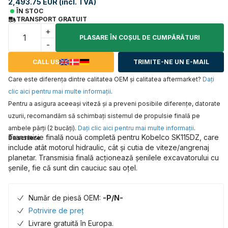
2,493.75 EUR (incl. TVA)
ÎN STOC
TRANSPORT GRATUIT
+
PLASARE ÎN COŞUL DE CUMPĂRĂTURI
-
CALL US
TRIMITE-NE UN E-MAIL
Care este diferența dintre calitatea OEM și calitatea aftermarket?
Daţi
clic aici pentru mai multe informaţii
.
Pentru a asigura aceeaşi viteză şi a preveni posibile diferenţe, datorate
uzurii, recomandăm să schimbaţi sistemul de propulsie finală pe
ambele părţi (2 bucăţi).
Daţi clic aici pentru mai multe informaţii
.
Transmisie finală nouă completă pentru Kobelco SK115DZ, care
Descriere
include atât motorul hidraulic, cât și cutia de viteze/angrenaj
planetar. Transmisia finală acționează șenilele excavatorului cu
șenile, fie că sunt din cauciuc sau oțel.
Număr de piesă OEM:
-P/N-
Potrivire de preț
Livrare gratuită în Europa.