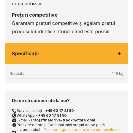
după achiziție.
Prețuri competitive
Garantăm prețuri competitive și egalăm prețul
produselor identice atunci când este posibil.
+
Specificaţii
Greutate:
149 kg
De ce să cumperi de la noi?
Serviciu clienți -
+45 60 17 81 50
WhatsApp -
+45 60 17 81 50
E-mail -
info@finaldrive-trackmotors.com
Potrivire de preț - Cele mai mici prețuri de pe piață
Livrare rapidă -
Transport gratuit pentru toate comenzile din