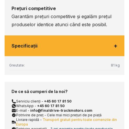
Prețuri competitive
Garantăm prețuri competitive și egalăm prețul
produselor identice atunci când este posibil.
+
Specificaţii
Greutate:
81 kg
De ce să cumperi de la noi?
Serviciu clienți -
+45 60 17 81 50
WhatsApp -
+45 60 17 81 50
E-mail -
info@finaldrive-trackmotors.com
Potrivire de preț - Cele mai mici prețuri de pe piață
Livrare rapidă -
Transport gratuit pentru toate comenzile din
Europa
Potrivire garantată -
2 ani garanție pentru toate produsele