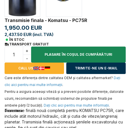
Transmisie finala - Komatsu - PC75R
1,950.00 EUR
2,437.50 EUR (incl. TVA)
ÎN STOC
TRANSPORT GRATUIT
+
PLASARE ÎN COŞUL DE CUMPĂRĂTURI
-
CALL US
TRIMITE-NE UN E-MAIL
Care este diferența dintre calitatea OEM și calitatea aftermarket?
Daţi
clic aici pentru mai multe informaţii
.
Pentru a asigura aceeaşi viteză şi a preveni posibile diferenţe, datorate
uzurii, recomandăm să schimbaţi sistemul de propulsie finală pe
ambele părţi (2 bucăţi).
Daţi clic aici pentru mai multe informaţii
.
Transmisie finală nouă completă pentru KOMATSU PC75R, care
Descriere
include atât motorul hidraulic, cât și cutia de viteze/angrenaj
planetar. Transmisia finală acționează șenilele excavatorului cu
șenile, fie că sunt din cauciuc sau oțel.