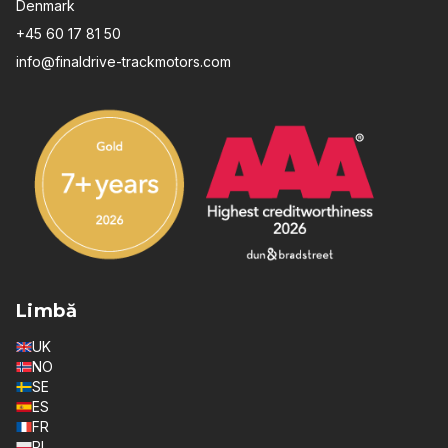
Denmark
+45 60 17 81 50
info@finaldrive-trackmotors.com
Limbă
UK
NO
SE
ES
FR
PL