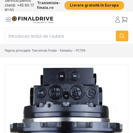
Serviciu pentru
Transmisie-
clienți: +45 60 17
Livrare gratuită în Europa
finala.ro
81 50
Pagina principală
/
Transmisie finala - Komatsu - PC75R