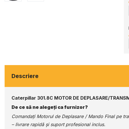
Descriere
Caterpillar 301.8C MOTOR DE DEPLASARE/TRANSM
De ce să ne alegeți ca furnizor?
Comandați Motorul de Deplasare / Mando Final pe
tr
– livrare rapidă și suport profesional inclus.