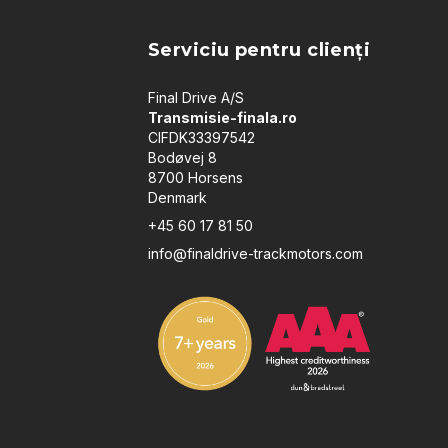
Serviciu pentru clienți
Final Drive A/S
Transmisie-finala.ro
CIFDK33397542
Bodøvej 8
8700 Horsens
Denmark
+45 60 17 81 50
info@finaldrive-trackmotors.com