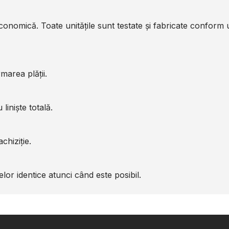
economică. Toate unitățile sunt testate și fabricate conform
marea plății.
liniște totală.
chiziție.
or identice atunci când este posibil.