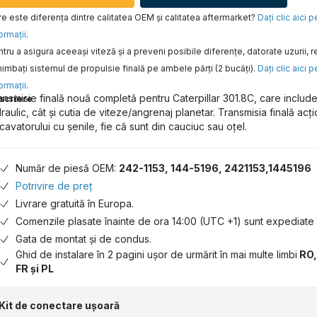
e este diferența dintre calitatea OEM și calitatea aftermarket?
Daţi clic aici 
ormaţii
.
tru a asigura aceeaşi viteză şi a preveni posibile diferenţe, datorate uzurii
imbaţi sistemul de propulsie finală pe ambele părţi (2 bucăţi).
Daţi clic aici 
ormaţii
.
ansmisie finală nouă completă pentru Caterpillar 301.8C, care include
scriere
draulic, cât și cutia de viteze/angrenaj planetar. Transmisia finală acț
cavatorului cu șenile, fie că sunt din cauciuc sau oțel.
Număr de piesă OEM:
242-1153, 144-5196, 2421153,1445196
Potrivire de preț
Livrare gratuită în Europa.
Comenzile plasate înainte de ora 14:00 (UTC +1) sunt expediate î
Gata de montat și de condus.
Ghid de instalare în 2 pagini ușor de urmărit în mai multe limbi
RO,
FR și PL
Kit de conectare ușoară