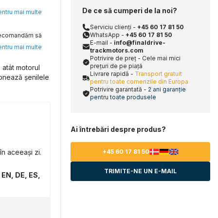
De ce să cumperi de la noi?
pentru mai multe
Serviciu clienți -
+45 60 17 81 50
WhatsApp -
+45 60 17 81 50
, recomandăm să
E-mail -
info@finaldrive-
pentru mai multe
trackmotors.com
Potrivire de preț - Cele mai mici
prețuri de pe piață
 atât motorul
Livrare rapidă -
Transport gratuit
ionează șenilele
pentru toate comenzile din Europa
Potrivire garantată -
2 ani garanție
pentru toate produsele
Ai întrebări despre produs?
n aceeași zi.
+45 60 17 81 50
TRIMITE-NE UN E-MAIL
 EN, DE, ES,