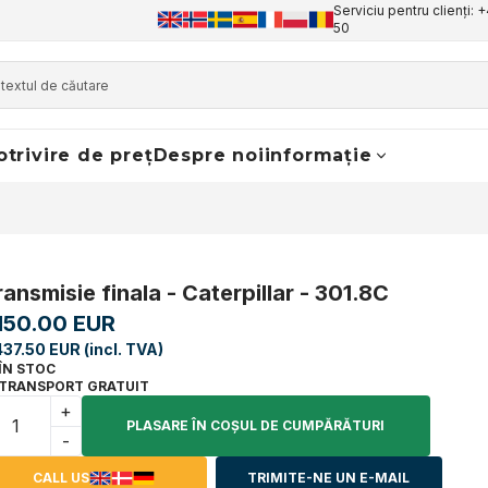
Serviciu pentru clienți: 
50
otrivire de preț
Despre noi
informație
ransmisie finala - Caterpillar - 301.8C
,150.00 EUR
437.50 EUR (incl. TVA)
ÎN STOC
TRANSPORT GRATUIT
+
PLASARE ÎN COŞUL DE CUMPĂRĂTURI
-
CALL US
TRIMITE-NE UN E-MAIL