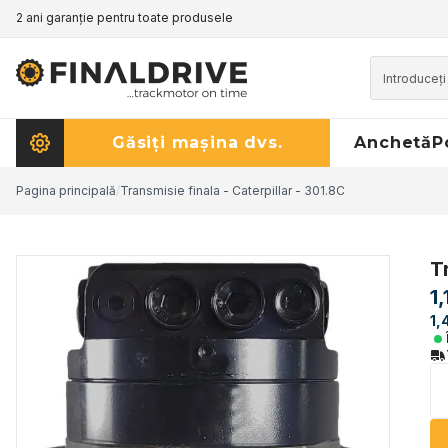
2 ani garanție pentru toate produsele
Găsiți mașina dvs.
Anchetă
P
Pagina principală
/
Transmisie finala - Caterpillar - 301.8C
T
1
1,