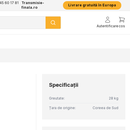
+45 60 17 81
Transmisie-
Livrare gratuită în Europa
finala.ro
Autentificare
cos
Specificaţii
Greutate:
28 kg
Țara de origine:
Coreea de Sud