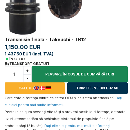
Transmisie finala - Takeuchi - TB12
1,150.00 EUR
1,437.50 EUR (incl. TVA)
ÎN STOC
TRANSPORT GRATUIT
+
PLASARE ÎN COŞUL DE CUMPĂRĂTURI
-
CALL US
TRIMITE-NE UN E-MAIL
Care este diferența dintre calitatea OEM și calitatea aftermarket?
Daţi
clic aici pentru mai multe informaţii
.
Pentru a asigura aceeaşi viteză şi a preveni posibile diferenţe, datorate
uzurii, recomandăm să schimbaţi sistemul de propulsie finală pe
ambele părţi (2 bucăţi).
Daţi clic aici pentru mai multe informaţii
.