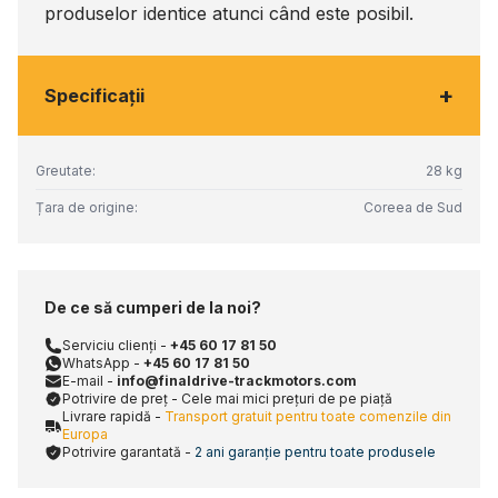
produselor identice atunci când este posibil.
+
Specificaţii
Greutate:
28 kg
Țara de origine:
Coreea de Sud
De ce să cumperi de la noi?
Serviciu clienți -
+45 60 17 81 50
WhatsApp -
+45 60 17 81 50
E-mail -
info@finaldrive-trackmotors.com
Potrivire de preț - Cele mai mici prețuri de pe piață
Livrare rapidă -
Transport gratuit pentru toate comenzile din
Europa
Potrivire garantată -
2 ani garanție pentru toate produsele