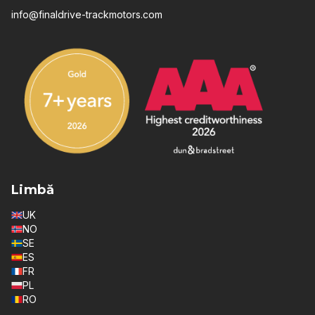
info@finaldrive-trackmotors.com
Limbă
UK
NO
SE
ES
FR
PL
RO