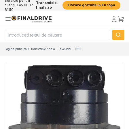
Serviciu pentru
Transmisie-
clienți: +45 60 17
Livrare gratuită în Europa
finala.ro
81 50
Pagina principală
/
Transmisie finala - Takeuchi - TB12