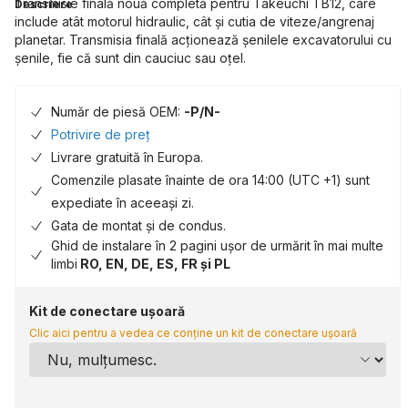
Transmisie finală nouă completă pentru Takeuchi TB12, care
Descriere
include atât motorul hidraulic, cât și cutia de viteze/angrenaj
planetar. Transmisia finală acționează șenilele excavatorului cu
șenile, fie că sunt din cauciuc sau oțel.
Număr de piesă OEM:
-P/N-
Potrivire de preț
Livrare gratuită în Europa.
Comenzile plasate înainte de ora 14:00 (UTC +1) sunt
expediate în aceeași zi.
Gata de montat și de condus.
Ghid de instalare în 2 pagini ușor de urmărit în mai multe
limbi
RO, EN, DE, ES, FR și PL
Kit de conectare ușoară
Clic aici pentru a vedea ce conține un kit de conectare ușoară