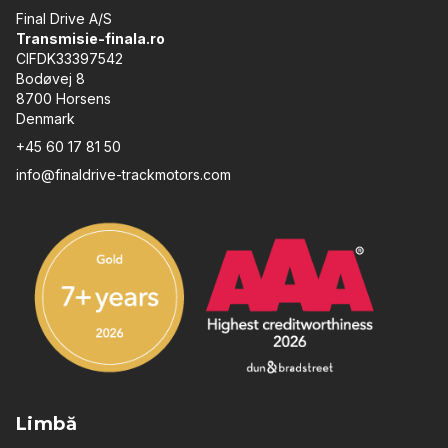
Final Drive A/S
Transmisie-finala.ro
CIFDK33397542
Bodøvej 8
8700 Horsens
Denmark
+45 60 17 81 50
info@finaldrive-trackmotors.com
Limbă