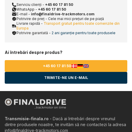
Serviciu clienți -
+45 60 17 81 50
WhatsApp -
+45 60 17 81 50
E-mail -
info@finaldrive-trackmotors.com
Potrivire de preț - Cele mai mici prețuri de pe piață
Livrare rapidă -
Transport gratuit pentru toate comenzile din
Europa
Potrivire garantată -
2 ani garanție pentru toate produsele
Ai întrebări despre produs?
+45 60 17 81 50
TRIMITE-NE UN E-MAIL
Transmisie-finala.ro
- Dacă ai întrebări despre vreunul
dintre produsele noastre, te invităm să ne contactezi la adresa
info@finaldrive-trackmotors.com