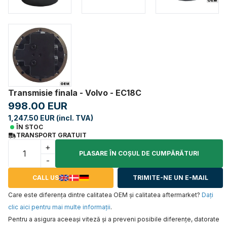
Transmisie finala - Volvo - EC18C
998.00 EUR
1,247.50 EUR (incl. TVA)
ÎN STOC
TRANSPORT GRATUIT
+
PLASARE ÎN COŞUL DE CUMPĂRĂTURI
-
CALL US
TRIMITE-NE UN E-MAIL
Care este diferența dintre calitatea OEM și calitatea aftermarket?
Daţi
clic aici pentru mai multe informaţii
.
Pentru a asigura aceeaşi viteză şi a preveni posibile diferenţe, datorate