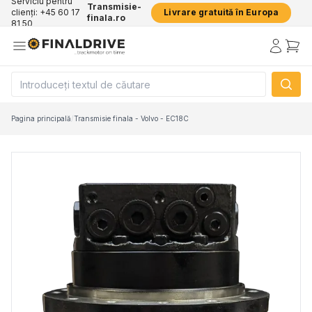
Serviciu pentru
Transmisie-
clienți: +45 60 17
Livrare gratuită în Europa
finala.ro
81 50
Pagina principală
/
Transmisie finala - Volvo - EC18C