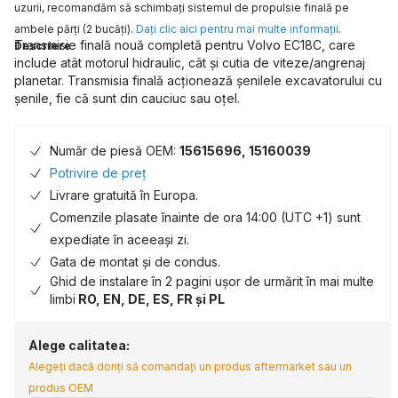
uzurii, recomandăm să schimbaţi sistemul de propulsie finală pe
ambele părţi (2 bucăţi).
Daţi clic aici pentru mai multe informaţii
.
Transmisie finală nouă completă pentru Volvo EC18C, care
Descriere
include atât motorul hidraulic, cât și cutia de viteze/angrenaj
planetar. Transmisia finală acționează șenilele excavatorului cu
șenile, fie că sunt din cauciuc sau oțel.
Număr de piesă OEM:
15615696, 15160039
Potrivire de preț
Livrare gratuită în Europa.
Comenzile plasate înainte de ora 14:00 (UTC +1) sunt
expediate în aceeași zi.
Gata de montat și de condus.
Ghid de instalare în 2 pagini ușor de urmărit în mai multe
limbi
RO, EN, DE, ES, FR și PL
Alege calitatea:
Alegeți dacă doriți să comandați un produs aftermarket sau un
produs OEM