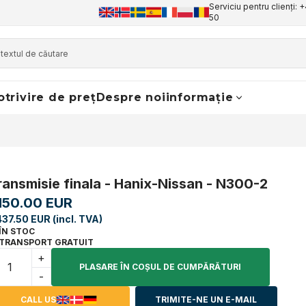
Serviciu pentru clienți: 
50
otrivire de preț
Despre noi
informație
ransmisie finala - Hanix-Nissan - N300-2
,150.00 EUR
437.50 EUR (incl. TVA)
ÎN STOC
TRANSPORT GRATUIT
+
PLASARE ÎN COŞUL DE CUMPĂRĂTURI
-
CALL US
TRIMITE-NE UN E-MAIL