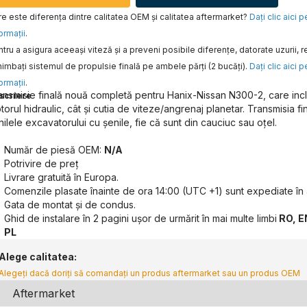
e este diferența dintre calitatea OEM și calitatea aftermarket?
Daţi clic aici 
ormaţii
.
tru a asigura aceeaşi viteză şi a preveni posibile diferenţe, datorate uzurii
imbaţi sistemul de propulsie finală pe ambele părţi (2 bucăţi).
Daţi clic aici 
ormaţii
.
ansmisie finală nouă completă pentru Hanix-Nissan N300-2, care incl
scriere
torul hidraulic, cât și cutia de viteze/angrenaj planetar. Transmisia f
nilele excavatorului cu șenile, fie că sunt din cauciuc sau oțel.
Număr de piesă OEM:
N/A
Potrivire de preț
Livrare gratuită în Europa.
Comenzile plasate înainte de ora 14:00 (UTC +1) sunt expediate în 
Gata de montat și de condus.
Ghid de instalare în 2 pagini ușor de urmărit în mai multe limbi
RO, EN
PL
Alege calitatea:
Alegeți dacă doriți să comandați un produs aftermarket sau un produs OEM