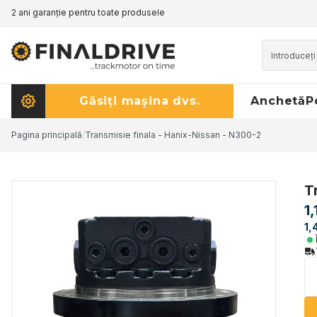
2 ani garanție pentru toate produsele
Găsiți mașina dvs.
Anchetă
P
Pagina principală
/
Transmisie finala - Hanix-Nissan - N300-2
T
1
1,