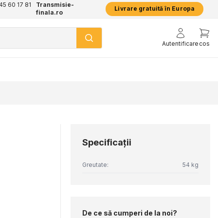
+45 60 17 81
Transmisie-
Livrare gratuită în Europa
finala.ro
Autentificare
cos
Specificaţii
Greutate:
54 kg
De ce să cumperi de la noi?