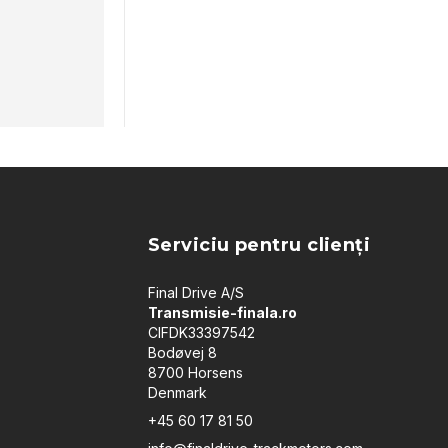
Serviciu pentru clienți
Final Drive A/S
Transmisie-finala.ro
CIFDK33397542
Bodøvej 8
8700 Horsens
Denmark
+45 60 17 81 50