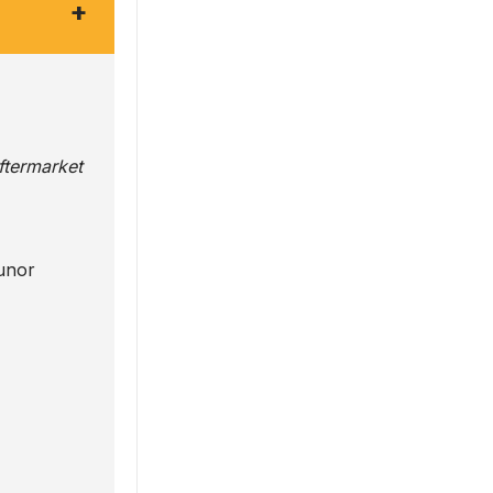
+
Aftermarket
 unor