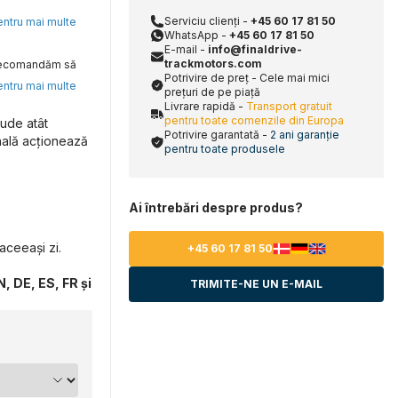
Serviciu clienți -
+45 60 17 81 50
pentru mai multe
WhatsApp -
+45 60 17 81 50
E-mail -
info@finaldrive-
trackmotors.com
, recomandăm să
Potrivire de preț - Cele mai mici
pentru mai multe
prețuri de pe piață
Livrare rapidă -
Transport gratuit
pentru toate comenzile din Europa
ude atât
Potrivire garantată -
2 ani garanție
inală acționează
pentru toate produsele
Ai întrebări despre produs?
aceeași zi.
+45 60 17 81 50
, DE, ES, FR și
TRIMITE-NE UN E-MAIL