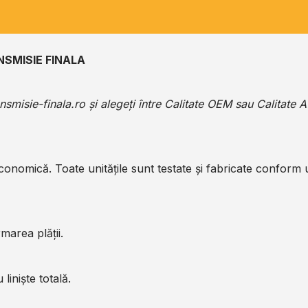
NSMISIE FINALA
ansmisie-finala.ro
și alegeți între Calitate OEM sau Calitate 
economică. Toate unitățile sunt testate și fabricate conform
marea plății.
liniște totală.