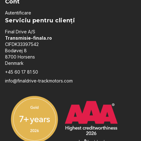
Cont
Autentificare
Serviciu pentru clienți
Final Drive A/S
Transmisie-finala.ro
CIFDK33397542
Bodøvej 8
8700 Horsens
Denmark
+45 60 17 81 50
info@finaldrive-trackmotors.com