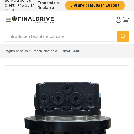
Serviciu pentru
Transmisie-
clienți: +45 60 17
Livrare gratuită în Europa
finala.ro
81 50
Pagina principală
/
Transmisie finala - Bobcat - 331D