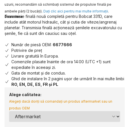
uzurii, recomandăm să schimbaţi sistemul de propulsie finală pe
ambele părţi (2 bucăţi).
Daţi clic aici pentru mai multe informaţii
.
Transmisie finală nouă completă pentru Bobcat 331D, care
Descriere
include atât motorul hidraulic, cât și cutia de viteze/angrenaj
planetar. Transmisia finală acționează șenilele excavatorului cu
șenile, fie că sunt din cauciuc sau oțel.
Număr de piesă OEM:
6677666
Potrivire de preț
Livrare gratuită în Europa.
Comenzile plasate înainte de ora 14:00 (UTC +1) sunt
expediate în aceeași zi.
Gata de montat și de condus.
Ghid de instalare în 2 pagini ușor de urmărit în mai multe limbi
RO, EN, DE, ES, FR și PL
Alege calitatea:
Alegeți dacă doriți să comandați un produs aftermarket sau un
produs OEM