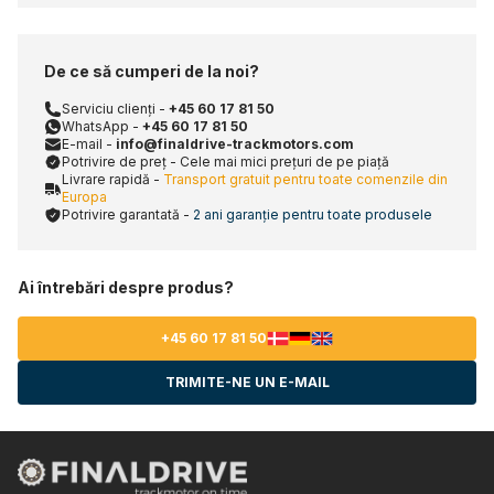
De ce să cumperi de la noi?
Serviciu clienți -
+45 60 17 81 50
WhatsApp -
+45 60 17 81 50
E-mail -
info@finaldrive-trackmotors.com
Potrivire de preț - Cele mai mici prețuri de pe piață
Livrare rapidă -
Transport gratuit pentru toate comenzile din
Europa
Potrivire garantată -
2 ani garanție pentru toate produsele
Ai întrebări despre produs?
+45 60 17 81 50
TRIMITE-NE UN E-MAIL