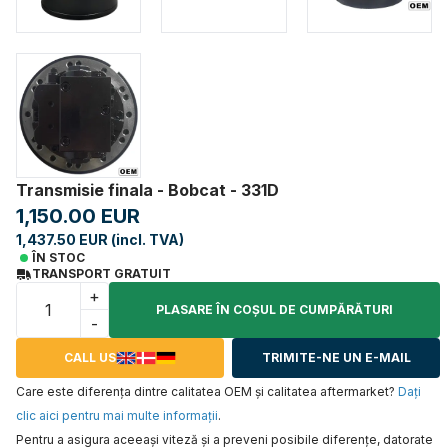
Transmisie finala - Bobcat - 331D
1,150.00 EUR
1,437.50 EUR (incl. TVA)
ÎN STOC
TRANSPORT GRATUIT
+
PLASARE ÎN COŞUL DE CUMPĂRĂTURI
-
CALL US
TRIMITE-NE UN E-MAIL
Care este diferența dintre calitatea OEM și calitatea aftermarket?
Daţi
clic aici pentru mai multe informaţii
.
Pentru a asigura aceeaşi viteză şi a preveni posibile diferenţe, datorate