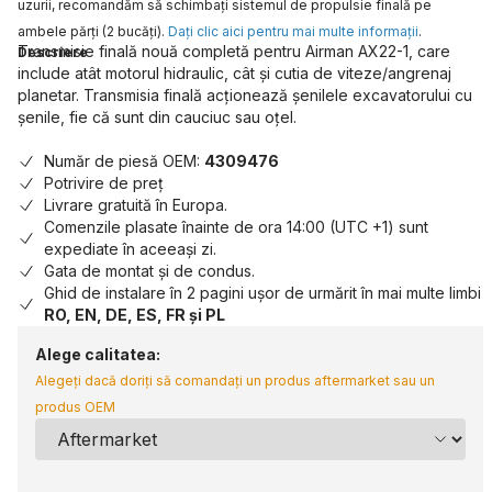
uzurii, recomandăm să schimbaţi sistemul de propulsie finală pe
ambele părţi (2 bucăţi).
Daţi clic aici pentru mai multe informaţii
.
Transmisie finală nouă completă pentru Airman AX22-1, care
Descriere
include atât motorul hidraulic, cât și cutia de viteze/angrenaj
planetar. Transmisia finală acționează șenilele excavatorului cu
șenile, fie că sunt din cauciuc sau oțel.
Număr de piesă OEM:
4309476
Potrivire de preț
Livrare gratuită în Europa.
Comenzile plasate înainte de ora 14:00 (UTC +1) sunt
expediate în aceeași zi.
Gata de montat și de condus.
Ghid de instalare în 2 pagini ușor de urmărit în mai multe limbi
RO, EN, DE, ES, FR și PL
Alege calitatea:
Alegeți dacă doriți să comandați un produs aftermarket sau un
produs OEM