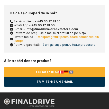
De ce să cumperi de la noi?
Serviciu clienți -
+45 60 17 81 50
WhatsApp -
+45 60 17 81 50
E-mail -
info@finaldrive-trackmotors.com
Potrivire de preț - Cele mai mici prețuri de pe piață
Livrare rapidă -
Transport gratuit pentru toate comenzile din
Europa
Potrivire garantată -
2 ani garanție pentru toate produsele
Ai întrebări despre produs?
+45 60 17 81 50
TRIMITE-NE UN E-MAIL