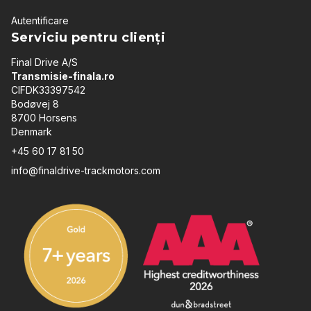
Autentificare
Serviciu pentru clienți
Final Drive A/S
Transmisie-finala.ro
CIFDK33397542
Bodøvej 8
8700 Horsens
Denmark
+45 60 17 81 50
info@finaldrive-trackmotors.com