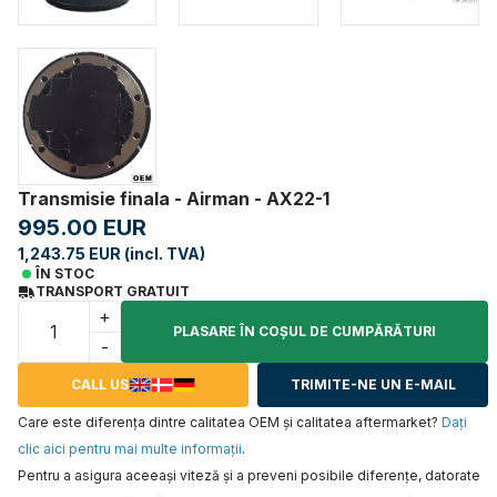
Transmisie finala - Airman - AX22-1
995.00 EUR
1,243.75 EUR (incl. TVA)
ÎN STOC
TRANSPORT GRATUIT
+
PLASARE ÎN COŞUL DE CUMPĂRĂTURI
-
CALL US
TRIMITE-NE UN E-MAIL
Care este diferența dintre calitatea OEM și calitatea aftermarket?
Daţi
clic aici pentru mai multe informaţii
.
Pentru a asigura aceeaşi viteză şi a preveni posibile diferenţe, datorate