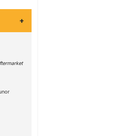
+
Aftermarket
 unor