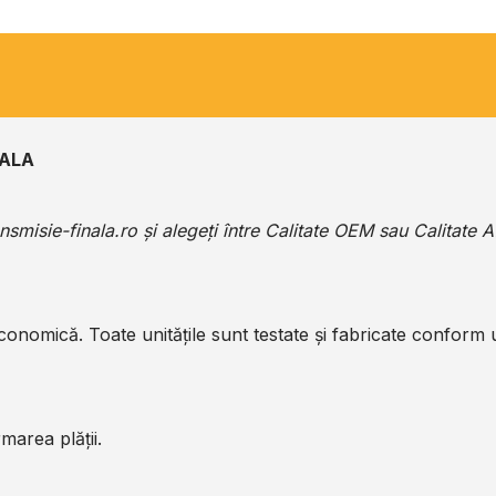
NALA
ansmisie-finala.ro
și alegeți între Calitate OEM sau Calitate 
economică. Toate unitățile sunt testate și fabricate conform
marea plății.