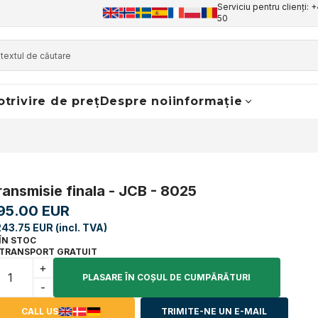
Serviciu pentru clienți: 
50
otrivire de preț
Despre noi
informație
ransmisie finala - JCB - 8025
95.00 EUR
243.75 EUR (incl. TVA)
ÎN STOC
TRANSPORT GRATUIT
+
PLASARE ÎN COŞUL DE CUMPĂRĂTURI
-
CALL US
TRIMITE-NE UN E-MAIL