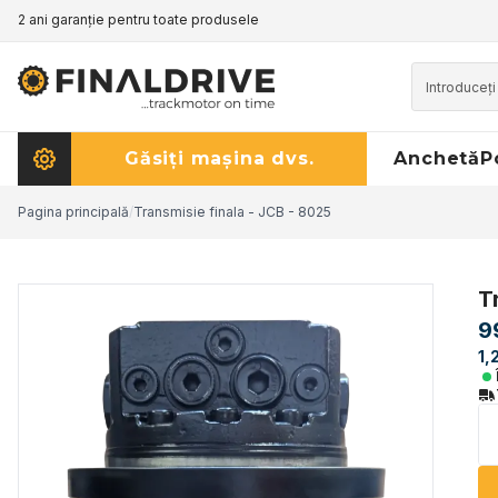
2 ani garanție pentru toate produsele
Găsiți mașina dvs.
Anchetă
P
Pagina principală
/
Transmisie finala - JCB - 8025
T
9
1,