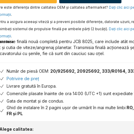
e este diferența dintre calitatea OEM și calitatea aftermarket?
Daţi clic aici 
ormaţii
.
tru a asigura aceeaşi viteză şi a preveni posibile diferenţe, datorate uzurii
imbaţi sistemul de propulsie finală pe ambele părţi (2 bucăţi).
Daţi clic aici 
ormaţii
.
ansmisie finală nouă completă pentru JCB 8025, care include atât mot
scriere
t și cutia de viteze/angrenaj planetar. Transmisia finală acționează șe
cavatorului cu șenile, fie că sunt din cauciuc sau oțel.
Număr de piesă OEM:
20/925692, 20925692, 333/R0164, 3
Potrivire de preț
Livrare gratuită în Europa.
Comenzile plasate înainte de ora 14:00 (UTC +1) sunt expediate î
Gata de montat și de condus.
Ghid de instalare în 2 pagini ușor de urmărit în mai multe limbi
RO,
FR și PL
Alege calitatea: