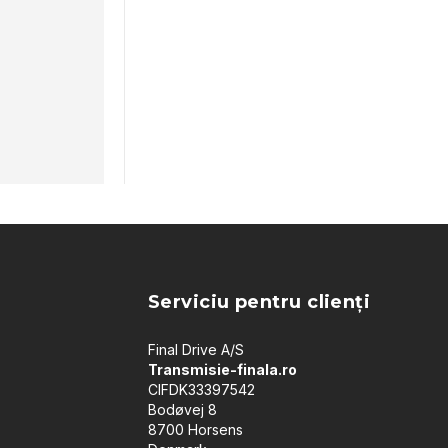
Serviciu pentru clienți
Final Drive A/S
Transmisie-finala.ro
CIFDK33397542
Bodøvej 8
8700 Horsens