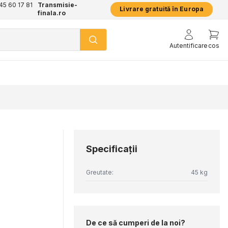
+45 60 17 81
Transmisie-
Livrare gratuită în Europa
finala.ro
Autentificare
cos
Specificaţii
Greutate:
45 kg
De ce să cumperi de la noi?