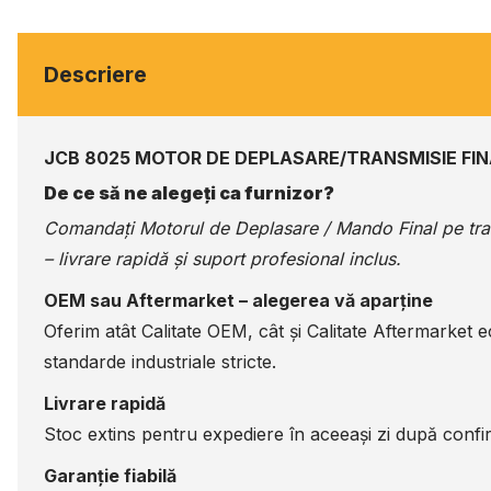
Descriere
JCB 8025 MOTOR DE DEPLASARE/TRANSMISIE FI
De ce să ne alegeți ca furnizor?
Comandați Motorul de Deplasare / Mando Final pe
tr
– livrare rapidă și suport profesional inclus.
OEM sau Aftermarket – alegerea vă aparține
Oferim atât Calitate OEM, cât și Calitate Aftermarket 
standarde industriale stricte.
Livrare rapidă
Stoc extins pentru expediere în aceeași zi după confir
Garanție fiabilă