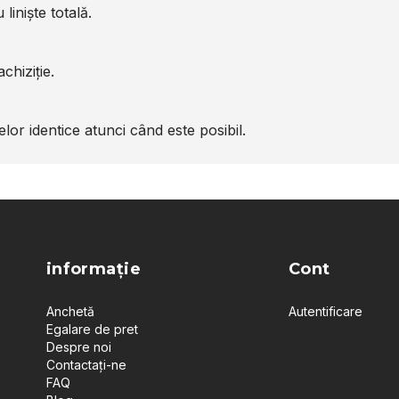
liniște totală.
chiziție.
or identice atunci când este posibil.
informație
Cont
Anchetă
Autentificare
Egalare de pret
Despre noi
Contactați-ne
FAQ