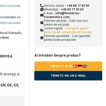
Serviciu clienți -
+45 60 17 81 50
pentru mai multe
WhatsApp -
+45 60 17 81 50
E-mail -
info@finaldrive-
trackmotors.com
, recomandăm să
Potrivire de preț - Cele mai mici
pentru mai multe
prețuri de pe piață
Livrare rapidă -
Transport gratuit
pentru toate comenzile din Europa
orul hidraulic,
Potrivire garantată -
2 ani garanție
nilele
pentru toate produsele
Ai întrebări despre produs?
33R0164
+45 60 17 81 50
n aceeași zi.
TRIMITE-NE UN E-MAIL
 EN, DE, ES,