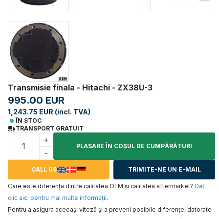
Transmisie finala - Hitachi - ZX38U-3
995.00 EUR
1,243.75 EUR (incl. TVA)
ÎN STOC
TRANSPORT GRATUIT
+
PLASARE ÎN COŞUL DE CUMPĂRĂTURI
-
CALL US
TRIMITE-NE UN E-MAIL
Care este diferența dintre calitatea OEM și calitatea aftermarket?
Daţi
clic aici pentru mai multe informaţii
.
Pentru a asigura aceeaşi viteză şi a preveni posibile diferenţe, datorate