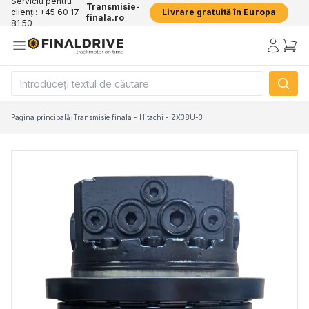
Serviciu pentru
Transmisie-
clienți: +45 60 17
Livrare gratuită în Europa
finala.ro
81 50
Pagina principală
/
Transmisie finala - Hitachi - ZX38U-3