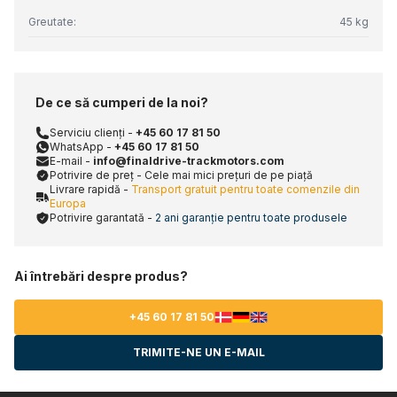
Greutate:
45 kg
De ce să cumperi de la noi?
Serviciu clienți -
+45 60 17 81 50
WhatsApp -
+45 60 17 81 50
E-mail -
info@finaldrive-trackmotors.com
Potrivire de preț - Cele mai mici prețuri de pe piață
Livrare rapidă -
Transport gratuit pentru toate comenzile din
Europa
Potrivire garantată -
2 ani garanție pentru toate produsele
Ai întrebări despre produs?
+45 60 17 81 50
TRIMITE-NE UN E-MAIL