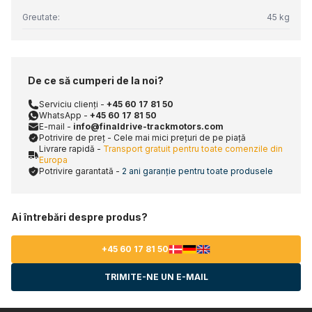
Greutate:
45 kg
De ce să cumperi de la noi?
Serviciu clienți -
+45 60 17 81 50
WhatsApp -
+45 60 17 81 50
E-mail -
info@finaldrive-trackmotors.com
Potrivire de preț - Cele mai mici prețuri de pe piață
Livrare rapidă -
Transport gratuit pentru toate comenzile din
Europa
Potrivire garantată -
2 ani garanție pentru toate produsele
Ai întrebări despre produs?
+45 60 17 81 50
TRIMITE-NE UN E-MAIL