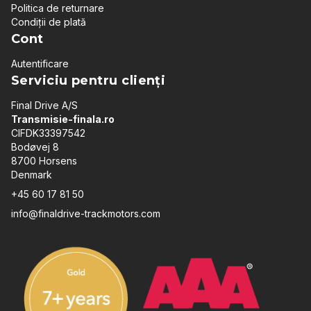
Politica de returnare
Condiții de plată
Cont
Autentificare
Serviciu pentru clienți
Final Drive A/S
Transmisie-finala.ro
CIFDK33397542
Bodøvej 8
8700 Horsens
Denmark
+45 60 17 81 50
info@finaldrive-trackmotors.com