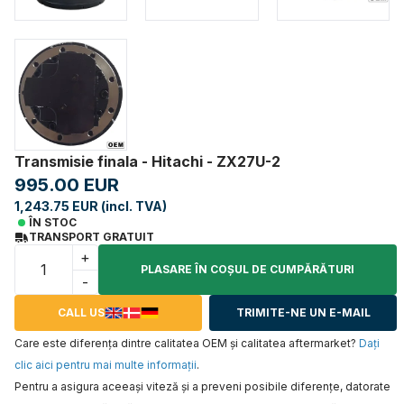
Transmisie finala - Hitachi - ZX27U-2
995.00 EUR
1,243.75 EUR (incl. TVA)
ÎN STOC
TRANSPORT GRATUIT
+
PLASARE ÎN COŞUL DE CUMPĂRĂTURI
-
CALL US
TRIMITE-NE UN E-MAIL
Care este diferența dintre calitatea OEM și calitatea aftermarket?
Daţi
clic aici pentru mai multe informaţii
.
Pentru a asigura aceeaşi viteză şi a preveni posibile diferenţe, datorate