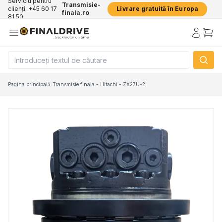
Serviciu pentru
Transmisie-
clienți: +45 60 17
Livrare gratuită în Europa
finala.ro
81 50
Pagina principală
/
Transmisie finala - Hitachi - ZX27U-2