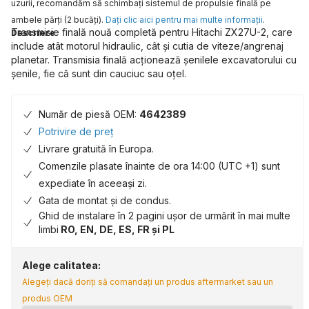
uzurii, recomandăm să schimbaţi sistemul de propulsie finală pe
ambele părţi (2 bucăţi).
Daţi clic aici pentru mai multe informaţii
.
Transmisie finală nouă completă pentru Hitachi ZX27U-2, care
Descriere
include atât motorul hidraulic, cât și cutia de viteze/angrenaj
planetar. Transmisia finală acționează șenilele excavatorului cu
șenile, fie că sunt din cauciuc sau oțel.
Număr de piesă OEM:
4642389
Potrivire de preț
Livrare gratuită în Europa.
Comenzile plasate înainte de ora 14:00 (UTC +1) sunt
expediate în aceeași zi.
Gata de montat și de condus.
Ghid de instalare în 2 pagini ușor de urmărit în mai multe
limbi
RO, EN, DE, ES, FR și PL
Alege calitatea:
Alegeți dacă doriți să comandați un produs aftermarket sau un
produs OEM