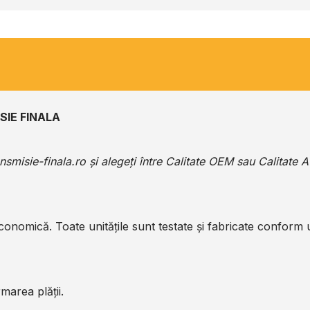
SIE FINALA
ansmisie-finala.ro
și alegeți între Calitate OEM sau Calitate 
economică. Toate unitățile sunt testate și fabricate conform
marea plății.