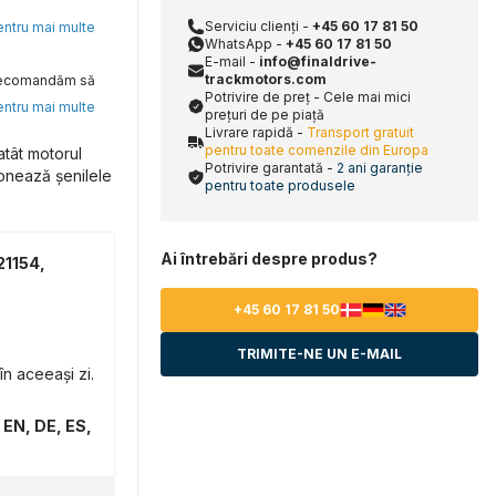
Serviciu clienți -
+45 60 17 81 50
pentru mai multe
WhatsApp -
+45 60 17 81 50
E-mail -
info@finaldrive-
trackmotors.com
, recomandăm să
Potrivire de preț - Cele mai mici
pentru mai multe
prețuri de pe piață
Livrare rapidă -
Transport gratuit
pentru toate comenzile din Europa
atât motorul
Potrivire garantată -
2 ani garanție
ionează șenilele
pentru toate produsele
Ai întrebări despre produs?
21154,
+45 60 17 81 50
TRIMITE-NE UN E-MAIL
n aceeași zi.
 EN, DE, ES,