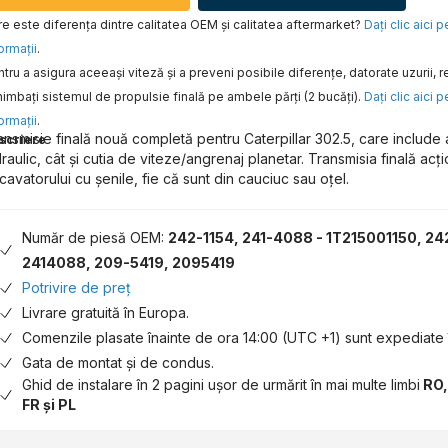
e este diferența dintre calitatea OEM și calitatea aftermarket?
Daţi clic aici 
ormaţii
.
tru a asigura aceeaşi viteză şi a preveni posibile diferenţe, datorate uzurii
imbaţi sistemul de propulsie finală pe ambele părţi (2 bucăţi).
Daţi clic aici 
ormaţii
.
ansmisie finală nouă completă pentru Caterpillar 302.5, care include 
scriere
draulic, cât și cutia de viteze/angrenaj planetar. Transmisia finală acț
cavatorului cu șenile, fie că sunt din cauciuc sau oțel.
Număr de piesă OEM:
242-1154, 241-4088 - 1T215001150, 24
2414088, 209-5419, 2095419
Potrivire de preț
Livrare gratuită în Europa.
Comenzile plasate înainte de ora 14:00 (UTC +1) sunt expediate î
Gata de montat și de condus.
Ghid de instalare în 2 pagini ușor de urmărit în mai multe limbi
RO,
FR și PL