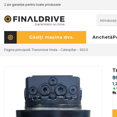
2 ani garanție pentru toate produsele
Găsiți mașina dvs.
Anchetă
P
Pagina principală
/
Transmisie finala - Caterpillar - 302.5
T
9
1,