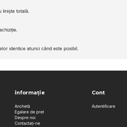
liniște totală.
chiziție.
or identice atunci când este posibil.
informație
Cont
Anchetă
Autentificare
Egalare de pret
Despre noi
Contactați-ne