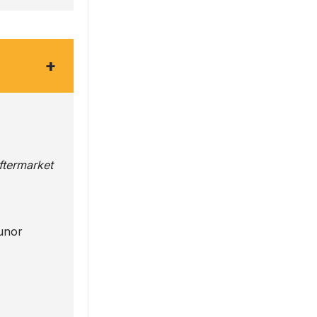
+
Aftermarket
 unor