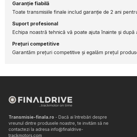
Garanție fiabilă
Toate transmisiile finale includ garanție de 2 ani pentru 
Suport profesional
Echipa noastră tehnică vă poate ajuta înainte și după a
Prețuri competitive
Garantăm prețuri competitive și egalăm prețul produsel
Transmisie-finala.ro
- Dacă ai întrebări despre
vreunul dintre produsele noastre, te invităm să ne
contactezi la adresa info@finaldrive-
trackmotors.com