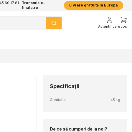
+45 60 17 81
Transmisie-
Livrare gratuită în Europa
finala.ro
Autentificare
cos
Specificaţii
Greutate:
45 kg
De ce să cumperi de la noi?