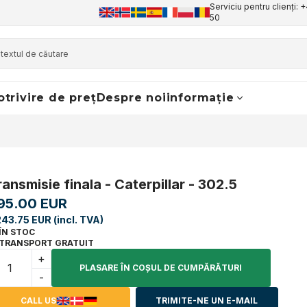
Serviciu pentru clienți: 
50
otrivire de preț
Despre noi
informație
ransmisie finala - Caterpillar - 302.5
95.00 EUR
243.75 EUR (incl. TVA)
ÎN STOC
TRANSPORT GRATUIT
+
PLASARE ÎN COŞUL DE CUMPĂRĂTURI
-
CALL US
TRIMITE-NE UN E-MAIL