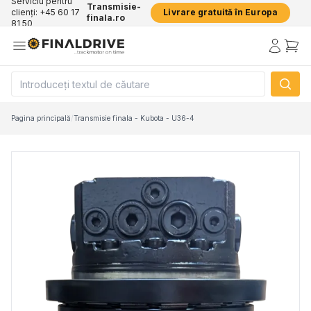
Serviciu pentru
Transmisie-
clienți: +45 60 17
Livrare gratuită în Europa
finala.ro
81 50
Pagina principală
/
Transmisie finala - Kubota - U36-4