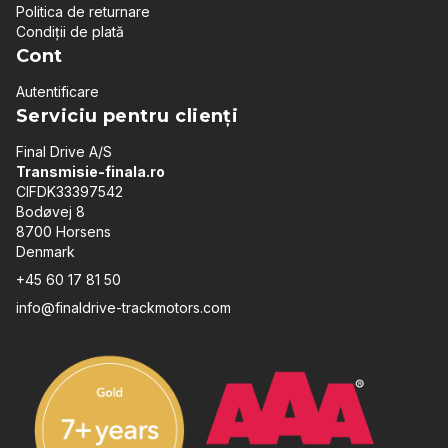
Politica de returnare
Condiții de plată
Cont
Autentificare
Serviciu pentru clienți
Final Drive A/S
Transmisie-finala.ro
CIFDK33397542
Bodøvej 8
8700 Horsens
Denmark
+45 60 17 81 50
info@finaldrive-trackmotors.com