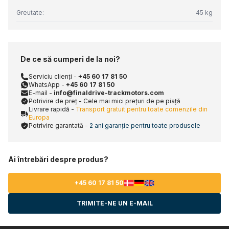
Greutate:
45 kg
De ce să cumperi de la noi?
Serviciu clienți -
+45 60 17 81 50
WhatsApp -
+45 60 17 81 50
E-mail -
info@finaldrive-trackmotors.com
Potrivire de preț - Cele mai mici prețuri de pe piață
Livrare rapidă -
Transport gratuit pentru toate comenzile din
Europa
Potrivire garantată -
2 ani garanție pentru toate produsele
Ai întrebări despre produs?
+45 60 17 81 50
TRIMITE-NE UN E-MAIL