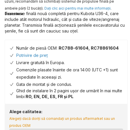
uzurii, recomandăm să schimbaţi sistemul de propulsie finală pe
ambele părţi (2 bucăţi).
Daţi clic aici pentru mai multe informaţii
.
Transmisie finală nouă completă pentru Kubota U36-4, care
Descriere
include atât motorul hidraulic, cât și cutia de viteze/angrenaj
planetar. Transmisia finală acționează șenilele excavatorului cu
șenile, fie că sunt din cauciuc sau oțel.
Număr de piesă OEM:
RC788-61604, RC78861604
Potrivire de preț
Livrare gratuită în Europa.
Comenzile plasate înainte de ora 14:00 (UTC +1) sunt
expediate în aceeași zi.
Gata de montat și de condus.
Ghid de instalare în 2 pagini ușor de urmărit în mai multe
limbi
RO, EN, DE, ES, FR și PL
Alege calitatea:
Alegeți dacă doriți să comandați un produs aftermarket sau un
produs OEM