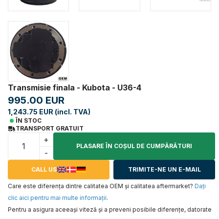
Transmisie finala - Kubota - U36-4
995.00 EUR
1,243.75 EUR (incl. TVA)
ÎN STOC
TRANSPORT GRATUIT
+
PLASARE ÎN COŞUL DE CUMPĂRĂTURI
-
CALL US
TRIMITE-NE UN E-MAIL
Care este diferența dintre calitatea OEM și calitatea aftermarket?
Daţi
clic aici pentru mai multe informaţii
.
Pentru a asigura aceeaşi viteză şi a preveni posibile diferenţe, datorate