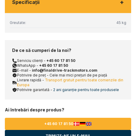
+
Specificaţii
Greutate:
45 kg
De ce să cumperi de la noi?
Serviciu clienți -
+45 60 17 81 50
WhatsApp -
+45 60 17 81 50
E-mail -
info@finaldrive-trackmotors.com
Potrivire de preț - Cele mai mici prețuri de pe piață
Livrare rapidă -
Transport gratuit pentru toate comenzile din
Europa
Potrivire garantată -
2 ani garanție pentru toate produsele
Ai întrebări despre produs?
+45 60 17 81 50
TRIMITE-NE UN E-MAIL