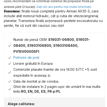
uzurii, recomandăm să schimbaţi sistemul de propulsie finală pe
ambele părţi (2 bucăţi).
Daţi clic aici pentru mai multe informaţii
.
Transmisie finală nouă completă pentru Airman AX35-3, care
Descriere
include atât motorul hidraulic, cât și cutia de viteze/angrenaj
planetar. Transmisia finală acționează șenilele excavatorului cu
șenile, fie că sunt din cauciuc sau oțel.
Număr de piesă OEM:
S19031-06800, S19031-
08400, S1903106800, S1903108400,
PV15V00005F1
Potrivire de preț
Livrare gratuită în Europa.
Comenzile plasate înainte de ora 14:00 (UTC +1) sunt
expediate în aceeași zi.
Gata de montat și de condus.
Ghid de instalare în 2 pagini ușor de urmărit în mai multe
limbi
RO, EN, DE, ES, FR și PL
Alege calitatea: