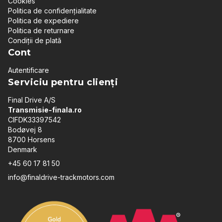
Cookies
Politica de confidențialitate
Politica de expediere
Politica de returnare
Condiții de plată
Cont
Autentificare
Serviciu pentru clienți
Final Drive A/S
Transmisie-finala.ro
CIFDK33397542
Bodøvej 8
8700 Horsens
Denmark
+45 60 17 81 50
info@finaldrive-trackmotors.com