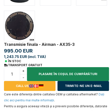
Transmisie finala - Airman - AX35-3
995.00 EUR
1,243.75 EUR (incl. TVA)
ÎN STOC
TRANSPORT GRATUIT
+
PLASARE ÎN COŞUL DE CUMPĂRĂTURI
-
CALL US
TRIMITE-NE UN E-MAIL
Care este diferența dintre calitatea OEM și calitatea aftermarket?
Daţi
clic aici pentru mai multe informaţii
.
Pentru a asigura aceeaşi viteză şi a preveni posibile diferenţe, datorate