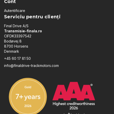
Cont
Autentificare
Serviciu pentru clienți
Final Drive A/S
Transmisie-finala.ro
CIFDK33397542
Bodøvej 8
8700 Horsens
Denmark
+45 60 17 81 50
info@finaldrive-trackmotors.com