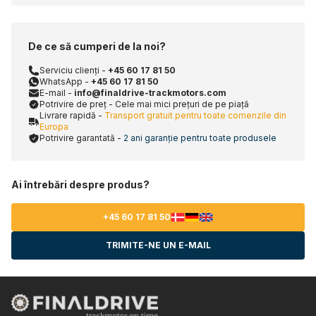
De ce să cumperi de la noi?
Serviciu clienți -
+45 60 17 81 50
WhatsApp -
+45 60 17 81 50
E-mail -
info@finaldrive-trackmotors.com
Potrivire de preț - Cele mai mici prețuri de pe piață
Livrare rapidă -
Transport gratuit pentru toate comenzile din
Europa
Potrivire garantată -
2 ani garanție pentru toate produsele
Ai întrebări despre produs?
+45 60 17 81 50
TRIMITE-NE UN E-MAIL