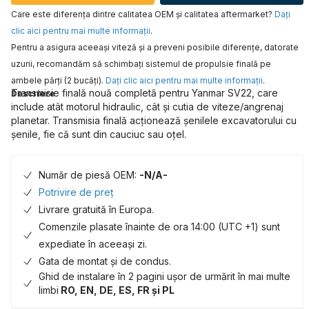
Care este diferența dintre calitatea OEM și calitatea aftermarket?
Daţi
clic aici pentru mai multe informaţii
.
Pentru a asigura aceeaşi viteză şi a preveni posibile diferenţe, datorate
uzurii, recomandăm să schimbaţi sistemul de propulsie finală pe
ambele părţi (2 bucăţi).
Daţi clic aici pentru mai multe informaţii
.
Transmisie finală nouă completă pentru Yanmar SV22, care
Descriere
include atât motorul hidraulic, cât și cutia de viteze/angrenaj
planetar. Transmisia finală acționează șenilele excavatorului cu
șenile, fie că sunt din cauciuc sau oțel.
Număr de piesă OEM:
-N/A-
Potrivire de preț
Livrare gratuită în Europa.
Comenzile plasate înainte de ora 14:00 (UTC +1) sunt
expediate în aceeași zi.
Gata de montat și de condus.
Ghid de instalare în 2 pagini ușor de urmărit în mai multe
limbi
RO, EN, DE, ES, FR și PL