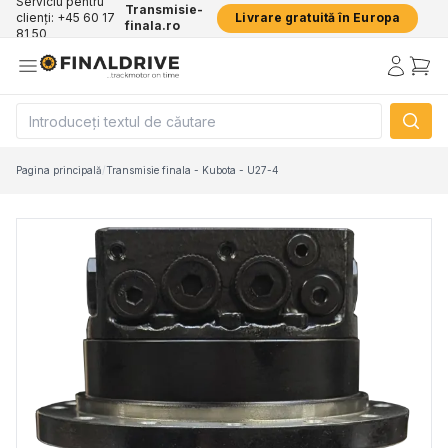
Serviciu pentru
Transmisie-
clienți: +45 60 17
Livrare gratuită în Europa
finala.ro
81 50
Pagina principală
/
Transmisie finala - Kubota - U27-4