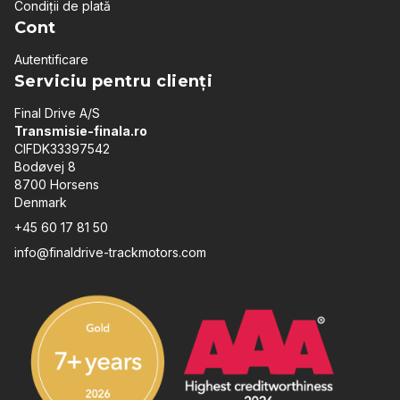
Condiții de plată
Cont
Autentificare
Serviciu pentru clienți
Final Drive A/S
Transmisie-finala.ro
CIFDK33397542
Bodøvej 8
8700 Horsens
Denmark
+45 60 17 81 50
info@finaldrive-trackmotors.com