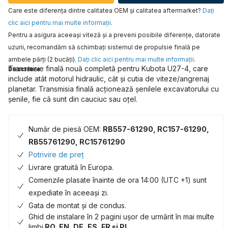
Care este diferența dintre calitatea OEM și calitatea aftermarket?
Daţi
clic aici pentru mai multe informaţii
.
Pentru a asigura aceeaşi viteză şi a preveni posibile diferenţe, datorate
uzurii, recomandăm să schimbaţi sistemul de propulsie finală pe
ambele părţi (2 bucăţi).
Daţi clic aici pentru mai multe informaţii
.
Transmisie finală nouă completă pentru Kubota U27-4, care
Descriere
include atât motorul hidraulic, cât și cutia de viteze/angrenaj
planetar. Transmisia finală acționează șenilele excavatorului cu
șenile, fie că sunt din cauciuc sau oțel.
Număr de piesă OEM:
RB557-61290, RC157-61290,
RB55761290, RC15761290
Potrivire de preț
Livrare gratuită în Europa.
Comenzile plasate înainte de ora 14:00 (UTC +1) sunt
expediate în aceeași zi.
Gata de montat și de condus.
Ghid de instalare în 2 pagini ușor de urmărit în mai multe
limbi
RO, EN, DE, ES, FR și PL