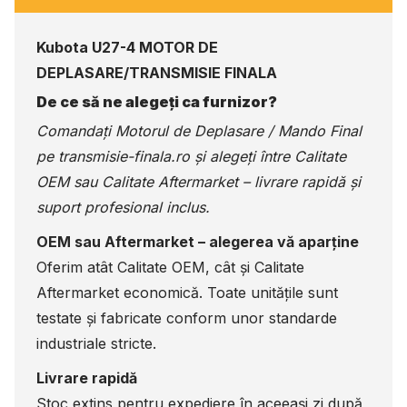
Kubota U27-4 MOTOR DE
DEPLASARE/TRANSMISIE FINALA
De ce să ne alegeți ca furnizor?
Comandați Motorul de Deplasare / Mando Final
pe
transmisie-finala.ro
și alegeți între Calitate
OEM sau Calitate Aftermarket – livrare rapidă și
suport profesional inclus.
OEM sau Aftermarket – alegerea vă aparține
Oferim atât Calitate OEM, cât și Calitate
Aftermarket economică. Toate unitățile sunt
testate și fabricate conform unor standarde
industriale stricte.
Livrare rapidă
Stoc extins pentru expediere în aceeași zi după