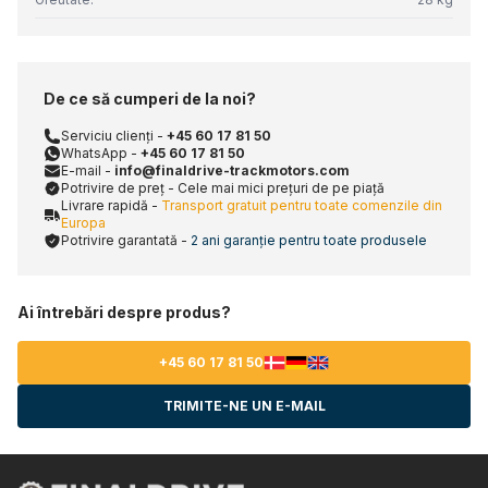
De ce să cumperi de la noi?
Serviciu clienți -
+45 60 17 81 50
WhatsApp -
+45 60 17 81 50
E-mail -
info@finaldrive-trackmotors.com
Potrivire de preț - Cele mai mici prețuri de pe piață
Livrare rapidă -
Transport gratuit pentru toate comenzile din
Europa
Potrivire garantată -
2 ani garanție pentru toate produsele
Ai întrebări despre produs?
+45 60 17 81 50
TRIMITE-NE UN E-MAIL