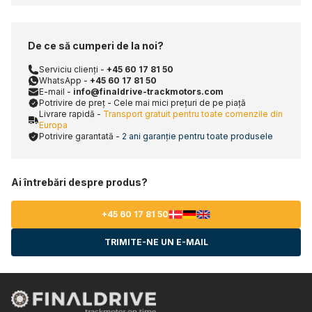
De ce să cumperi de la noi?
Serviciu clienți -
+45 60 17 81 50
WhatsApp -
+45 60 17 81 50
E-mail -
info@finaldrive-trackmotors.com
Potrivire de preț - Cele mai mici prețuri de pe piață
Livrare rapidă -
Transport gratuit pentru toate comenzile din
Europa
Potrivire garantată -
2 ani garanție pentru toate produsele
Ai întrebări despre produs?
+45 60 17 81 50
TRIMITE-NE UN E-MAIL