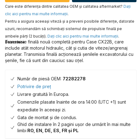
Care este diferența dintre calitatea OEM și calitatea aftermarket?
Daţi
clic aici pentru mai multe informaţii
.
Pentru a asigura aceeaşi viteză şi a preveni posibile diferenţe, datorate
uzurii, recomandăm să schimbaţi sistemul de propulsie finală pe
ambele părţi (2 bucăţi).
Daţi clic aici pentru mai multe informaţii
.
Transmisie finală nouă completă pentru Case CX22B, care
Descriere
include atât motorul hidraulic, cât și cutia de viteze/angrenaj
planetar. Transmisia finală acționează șenilele excavatorului cu
șenile, fie că sunt din cauciuc sau oțel.
Număr de piesă OEM:
72282278
Potrivire de preț
Livrare gratuită în Europa.
Comenzile plasate înainte de ora 14:00 (UTC +1) sunt
expediate în aceeași zi.
Gata de montat și de condus.
Ghid de instalare în 2 pagini ușor de urmărit în mai multe
limbi
RO, EN, DE, ES, FR și PL