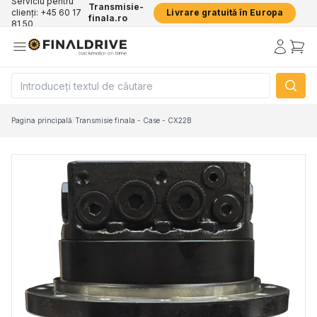
Serviciu pentru
Transmisie-
clienți: +45 60 17
Livrare gratuită în Europa
finala.ro
81 50
Pagina principală
/
Transmisie finala - Case - CX22B