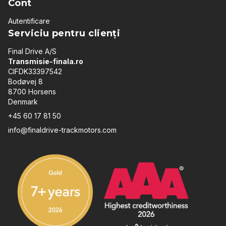
Cont
Autentificare
Serviciu pentru clienți
Final Drive A/S
Transmisie-finala.ro
CIFDK33397542
Bodøvej 8
8700 Horsens
Denmark
+45 60 17 81 50
info@finaldrive-trackmotors.com