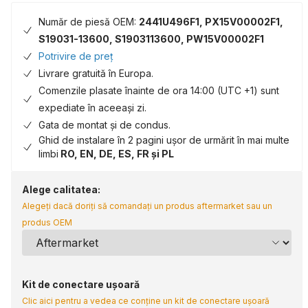
Număr de piesă OEM:
2441U496F1, PX15V00002F1,
S19031-13600, S1903113600, PW15V00002F1
Potrivire de preț
Livrare gratuită în Europa.
Comenzile plasate înainte de ora 14:00 (UTC +1) sunt
expediate în aceeași zi.
Gata de montat și de condus.
Ghid de instalare în 2 pagini ușor de urmărit în mai multe
limbi
RO, EN, DE, ES, FR și PL
Alege calitatea:
Alegeți dacă doriți să comandați un produs aftermarket sau un
produs OEM
Kit de conectare ușoară
Clic aici pentru a vedea ce conține un kit de conectare ușoară