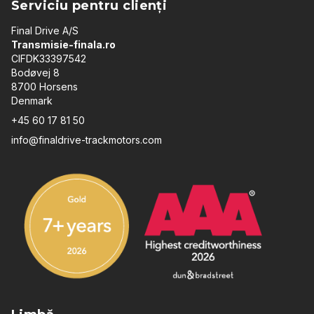
Serviciu pentru clienți
Final Drive A/S
Transmisie-finala.ro
CIFDK33397542
Bodøvej 8
8700 Horsens
Denmark
+45 60 17 81 50
info@finaldrive-trackmotors.com