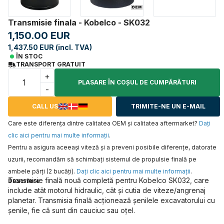
Transmisie finala - Kobelco - SK032
1,150.00 EUR
1,437.50 EUR (incl. TVA)
ÎN STOC
TRANSPORT GRATUIT
+
PLASARE ÎN COŞUL DE CUMPĂRĂTURI
-
CALL US
TRIMITE-NE UN E-MAIL
Care este diferența dintre calitatea OEM și calitatea aftermarket?
Daţi
clic aici pentru mai multe informaţii
.
Pentru a asigura aceeaşi viteză şi a preveni posibile diferenţe, datorate
uzurii, recomandăm să schimbaţi sistemul de propulsie finală pe
ambele părţi (2 bucăţi).
Daţi clic aici pentru mai multe informaţii
.
Transmisie finală nouă completă pentru Kobelco SK032, care
Descriere
include atât motorul hidraulic, cât și cutia de viteze/angrenaj
planetar. Transmisia finală acționează șenilele excavatorului cu
șenile, fie că sunt din cauciuc sau oțel.