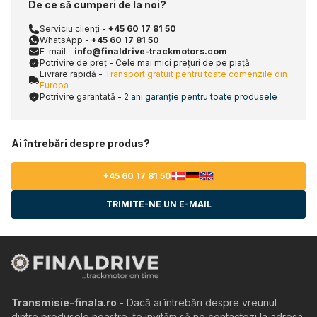
De ce să cumperi de la noi?
Serviciu clienți -
+45 60 17 81 50
WhatsApp -
+45 60 17 81 50
E-mail -
info@finaldrive-trackmotors.com
Potrivire de preț - Cele mai mici prețuri de pe piață
Livrare rapidă -
Transport gratuit pentru toate comenzile din
Europa
Potrivire garantată -
2 ani garanție pentru toate produsele
Ai întrebări despre produs?
+45 60 17 81 50
TRIMITE-NE UN E-MAIL
Transmisie-finala.ro
- Dacă ai întrebări despre vreunul
dintre produsele noastre, te invităm să ne contactezi la adresa