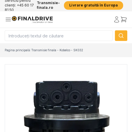
Serviciu pentru
Transmisie-
clienți: +45 60 17
Livrare gratuită în Europa
finala.ro
81 50
Pagina principală
/
Transmisie finala - Kobelco - SK032