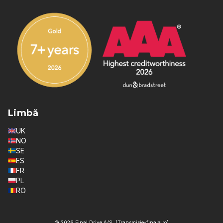
Limbă
UK
NO
SE
ES
FR
PL
RO
© 2026 Final Drive A/S. (Transmisie-finala.ro)