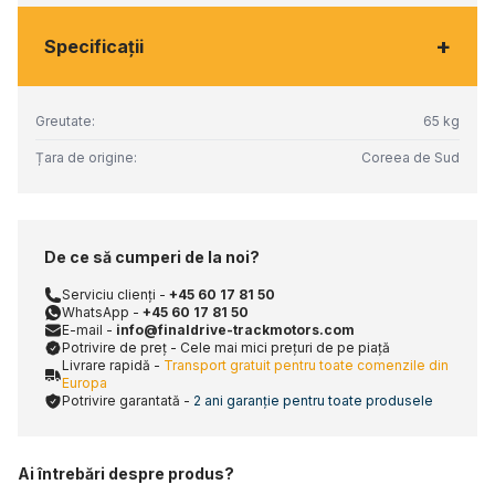
+
Specificaţii
Greutate:
65 kg
Țara de origine:
Coreea de Sud
De ce să cumperi de la noi?
Serviciu clienți -
+45 60 17 81 50
WhatsApp -
+45 60 17 81 50
E-mail -
info@finaldrive-trackmotors.com
Potrivire de preț - Cele mai mici prețuri de pe piață
Livrare rapidă -
Transport gratuit pentru toate comenzile din
Europa
Potrivire garantată -
2 ani garanție pentru toate produsele
Ai întrebări despre produs?