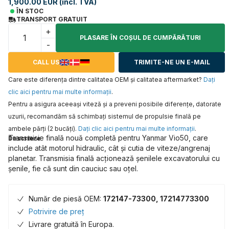
1,900.00 EUR (incl. TVA)
ÎN STOC
TRANSPORT GRATUIT
+
PLASARE ÎN COŞUL DE CUMPĂRĂTURI
-
CALL US
TRIMITE-NE UN E-MAIL
Care este diferența dintre calitatea OEM și calitatea aftermarket?
Daţi
clic aici pentru mai multe informaţii
.
Pentru a asigura aceeaşi viteză şi a preveni posibile diferenţe, datorate
uzurii, recomandăm să schimbaţi sistemul de propulsie finală pe
ambele părţi (2 bucăţi).
Daţi clic aici pentru mai multe informaţii
.
Transmisie finală nouă completă pentru Yanmar Vio50, care
Descriere
include atât motorul hidraulic, cât și cutia de viteze/angrenaj
planetar. Transmisia finală acționează șenilele excavatorului cu
șenile, fie că sunt din cauciuc sau oțel.
Număr de piesă OEM:
172147-73300, 17214773300
Potrivire de preț
Livrare gratuită în Europa.