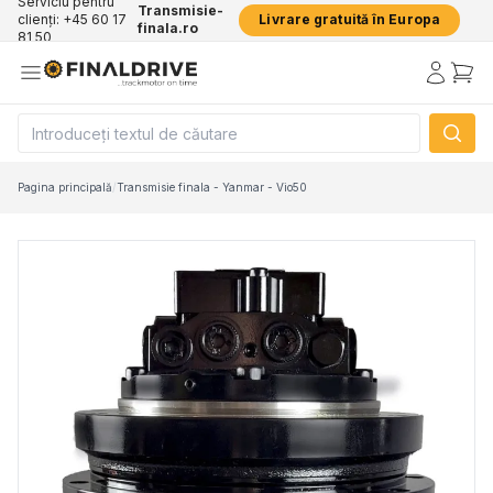
Serviciu pentru
Transmisie-
clienți: +45 60 17
Livrare gratuită în Europa
finala.ro
81 50
Pagina principală
/
Transmisie finala - Yanmar - Vio50