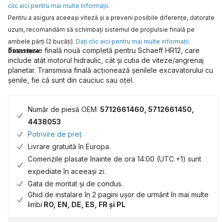
clic aici pentru mai multe informaţii
.
Pentru a asigura aceeaşi viteză şi a preveni posibile diferenţe, datorate
uzurii, recomandăm să schimbaţi sistemul de propulsie finală pe
ambele părţi (2 bucăţi).
Daţi clic aici pentru mai multe informaţii
.
Transmisie finală nouă completă pentru Schaeff HR12, care
Descriere
include atât motorul hidraulic, cât și cutia de viteze/angrenaj
planetar. Transmisia finală acționează șenilele excavatorului cu
șenile, fie că sunt din cauciuc sau oțel.
Număr de piesă OEM:
5712661460, 5712661450,
4438053
Potrivire de preț
Livrare gratuită în Europa.
Comenzile plasate înainte de ora 14:00 (UTC +1) sunt
expediate în aceeași zi.
Gata de montat și de condus.
Ghid de instalare în 2 pagini ușor de urmărit în mai multe
limbi
RO, EN, DE, ES, FR și PL