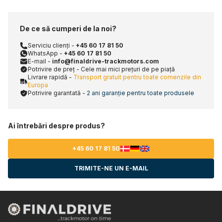
De ce să cumperi de la noi?
Serviciu clienți -
+45 60 17 81 50
WhatsApp -
+45 60 17 81 50
E-mail -
info@finaldrive-trackmotors.com
Potrivire de preț - Cele mai mici prețuri de pe piață
Livrare rapidă -
Transport gratuit pentru toate comenzile din
Europa
Potrivire garantată -
2 ani garanție pentru toate produsele
Ai întrebări despre produs?
+45 60 17 81 50
TRIMITE-NE UN E-MAIL