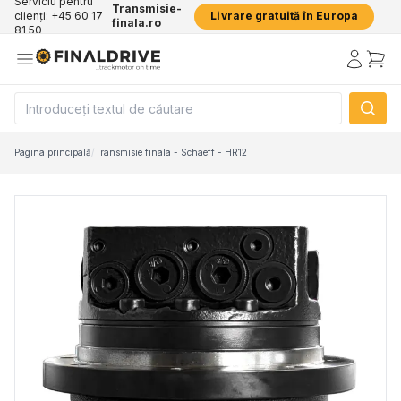
Serviciu pentru
Transmisie-
clienți: +45 60 17
Livrare gratuită în Europa
finala.ro
81 50
Pagina principală
/
Transmisie finala - Schaeff - HR12