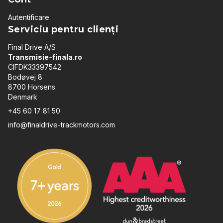
Autentificare
Serviciu pentru clienți
Final Drive A/S
Transmisie-finala.ro
CIFDK33397542
Bodøvej 8
8700 Horsens
Denmark
+45 60 17 81 50
info@finaldrive-trackmotors.com