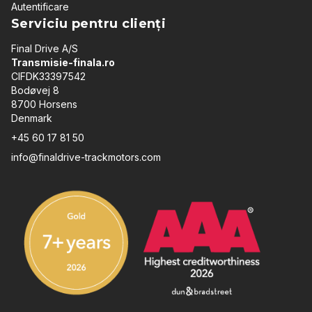
Autentificare
Serviciu pentru clienți
Final Drive A/S
Transmisie-finala.ro
CIFDK33397542
Bodøvej 8
8700 Horsens
Denmark
+45 60 17 81 50
info@finaldrive-trackmotors.com