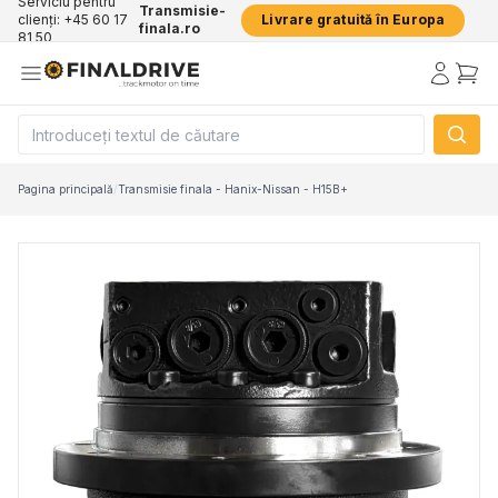
Serviciu pentru
Transmisie-
clienți: +45 60 17
Livrare gratuită în Europa
finala.ro
81 50
Pagina principală
/
Transmisie finala - Hanix-Nissan - H15B+