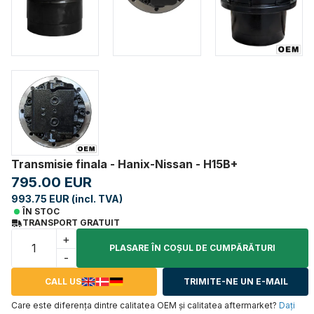
Transmisie finala - Hanix-Nissan - H15B+
795.00 EUR
993.75 EUR (incl. TVA)
ÎN STOC
TRANSPORT GRATUIT
+
PLASARE ÎN COŞUL DE CUMPĂRĂTURI
-
CALL US
TRIMITE-NE UN E-MAIL
Care este diferența dintre calitatea OEM și calitatea aftermarket?
Daţi