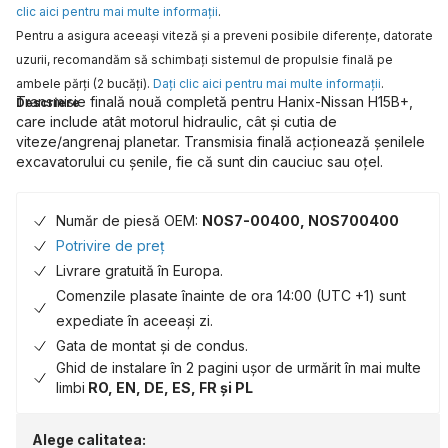
clic aici pentru mai multe informaţii
.
Pentru a asigura aceeaşi viteză şi a preveni posibile diferenţe, datorate
uzurii, recomandăm să schimbaţi sistemul de propulsie finală pe
ambele părţi (2 bucăţi).
Daţi clic aici pentru mai multe informaţii
.
Transmisie finală nouă completă pentru Hanix-Nissan H15B+,
Descriere
care include atât motorul hidraulic, cât și cutia de
viteze/angrenaj planetar. Transmisia finală acționează șenilele
excavatorului cu șenile, fie că sunt din cauciuc sau oțel.
Număr de piesă OEM:
NOS7-00400, NOS700400
Potrivire de preț
Livrare gratuită în Europa.
Comenzile plasate înainte de ora 14:00 (UTC +1) sunt
expediate în aceeași zi.
Gata de montat și de condus.
Ghid de instalare în 2 pagini ușor de urmărit în mai multe
limbi
RO, EN, DE, ES, FR și PL
Alege calitatea: