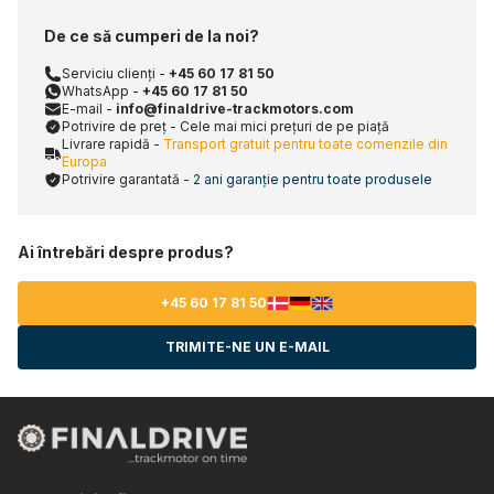
De ce să cumperi de la noi?
Serviciu clienți -
+45 60 17 81 50
WhatsApp -
+45 60 17 81 50
E-mail -
info@finaldrive-trackmotors.com
Potrivire de preț - Cele mai mici prețuri de pe piață
Livrare rapidă -
Transport gratuit pentru toate comenzile din
Europa
Potrivire garantată -
2 ani garanție pentru toate produsele
Ai întrebări despre produs?
+45 60 17 81 50
TRIMITE-NE UN E-MAIL