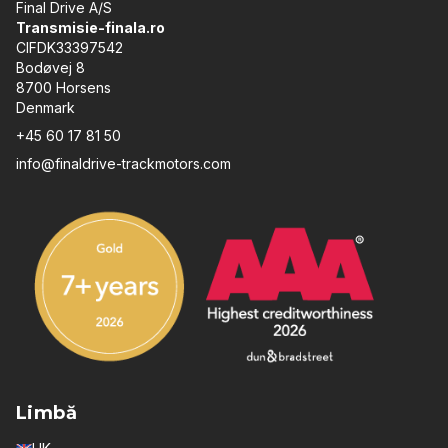
Final Drive A/S
Transmisie-finala.ro
CIFDK33397542
Bodøvej 8
8700 Horsens
Denmark
+45 60 17 81 50
info@finaldrive-trackmotors.com
Limbă