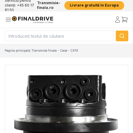
Serviciu pentru
Transmisie-
clienți: +45 60 17
Livrare gratuită în Europa
finala.ro
81 50
Pagina principală
/
Transmisie finala - Case - CX19