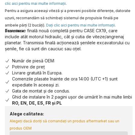
clic aici pentru mai multe informaţii
.
Pentru a asigura aceeaşi viteză şi a preveni posibile diferenţe, datorate
uzurii, recomandăm să schimbaţi sistemul de propulsie finală pe
ambele părţi (2 bucăţi).
Daţi clic aici pentru mai multe informaţii
.
Transmisie finală nouă completă pentru CASE CX19, care
Descriere
include atât motorul hidraulic, cât și cutia de viteze/angrenaj
planetar. Transmisia finală acționează șenilele excavatorului cu
șenile, fie că sunt din cauciuc sau oțel.
Număr de piesă OEM:
Potrivire de preț
Livrare gratuită în Europa.
Comenzile plasate înainte de ora 14:00 (UTC +1) sunt
expediate în aceeași zi.
Gata de montat și de condus.
Ghid de instalare în 2 pagini ușor de urmărit în mai multe limbi
RO, EN, DE, ES, FR și PL
Alege calitatea:
Alegeți dacă doriți să comandați un produs aftermarket sau un
produs OEM