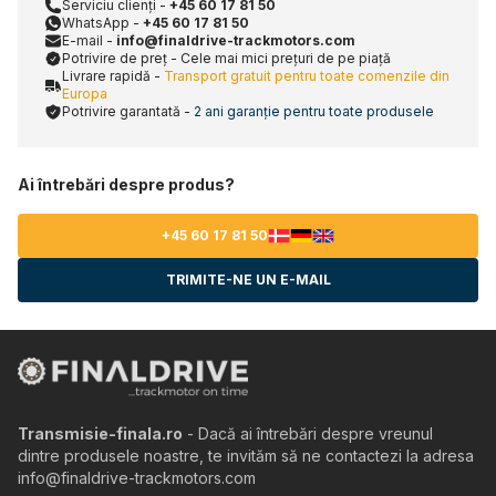
Serviciu clienți -
+45 60 17 81 50
WhatsApp -
+45 60 17 81 50
E-mail -
info@finaldrive-trackmotors.com
Potrivire de preț - Cele mai mici prețuri de pe piață
Livrare rapidă -
Transport gratuit pentru toate comenzile din
Europa
Potrivire garantată -
2 ani garanție pentru toate produsele
Ai întrebări despre produs?
+45 60 17 81 50
TRIMITE-NE UN E-MAIL
Transmisie-finala.ro
- Dacă ai întrebări despre vreunul
dintre produsele noastre, te invităm să ne contactezi la adresa
info@finaldrive-trackmotors.com