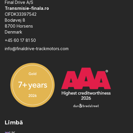
Final Drive A/S
Transmisie-finala.ro
CIFDK33397542
Bodøvej 8
8700 Horsens
Denmark
+45 60 17 81 50
info@finaldrive-trackmotors.com
Limbă