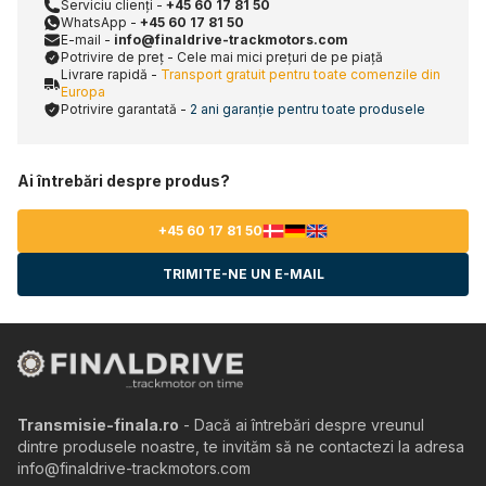
Serviciu clienți -
+45 60 17 81 50
WhatsApp -
+45 60 17 81 50
E-mail -
info@finaldrive-trackmotors.com
Potrivire de preț - Cele mai mici prețuri de pe piață
Livrare rapidă -
Transport gratuit pentru toate comenzile din
Europa
Potrivire garantată -
2 ani garanție pentru toate produsele
Ai întrebări despre produs?
+45 60 17 81 50
TRIMITE-NE UN E-MAIL
Transmisie-finala.ro
- Dacă ai întrebări despre vreunul
dintre produsele noastre, te invităm să ne contactezi la adresa
info@finaldrive-trackmotors.com