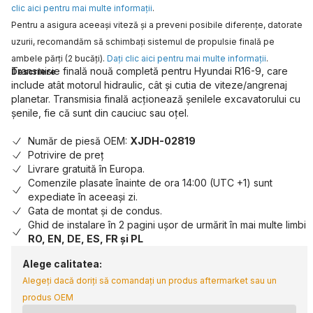
clic aici pentru mai multe informaţii
.
Pentru a asigura aceeaşi viteză şi a preveni posibile diferenţe, datorate
uzurii, recomandăm să schimbaţi sistemul de propulsie finală pe
ambele părţi (2 bucăţi).
Daţi clic aici pentru mai multe informaţii
.
Transmisie finală nouă completă pentru Hyundai R16-9, care
Descriere
include atât motorul hidraulic, cât și cutia de viteze/angrenaj
planetar. Transmisia finală acționează șenilele excavatorului cu
șenile, fie că sunt din cauciuc sau oțel.
Număr de piesă OEM:
XJDH-02819
Potrivire de preț
Livrare gratuită în Europa.
Comenzile plasate înainte de ora 14:00 (UTC +1) sunt
expediate în aceeași zi.
Gata de montat și de condus.
Ghid de instalare în 2 pagini ușor de urmărit în mai multe limbi
RO, EN, DE, ES, FR și PL
Alege calitatea:
Alegeți dacă doriți să comandați un produs aftermarket sau un
produs OEM