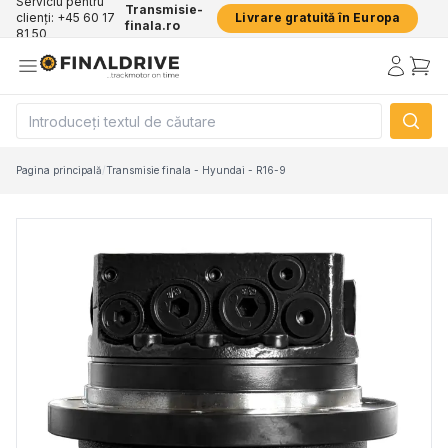
Serviciu pentru
Transmisie-
clienți: +45 60 17
Livrare gratuită în Europa
finala.ro
81 50
Pagina principală
/
Transmisie finala - Hyundai - R16-9