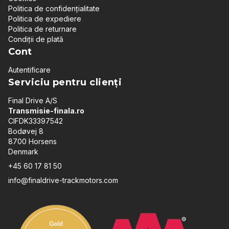
Politica de confidențialitate
Politica de expediere
Politica de returnare
Condiții de plată
Cont
Autentificare
Serviciu pentru clienți
Final Drive A/S
Transmisie-finala.ro
CIFDK33397542
Bodøvej 8
8700 Horsens
Denmark
+45 60 17 81 50
info@finaldrive-trackmotors.com