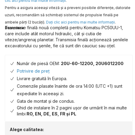
clic aici pentru mai multe informaţii
.
Pentru a asigura aceeaşi viteză şi a preveni posibile diferenţe, datorate
uzurii, recomandăm să schimbaţi sistemul de propulsie finală pe
ambele părţi (2 bucăţi).
Daţi clic aici pentru mai multe informaţii
.
Transmisie finală nouă completă pentru Komatsu PC50UU-1,
Descriere
care include atât motorul hidraulic, cât și cutia de
viteze/angrenaj planetar. Transmisia finală acționează șenilele
excavatorului cu șenile, fie că sunt din cauciuc sau oțel.
Număr de piesă OEM:
20U-60-12200, 20U6012200
Potrivire de preț
Livrare gratuită în Europa.
Comenzile plasate înainte de ora 14:00 (UTC +1) sunt
expediate în aceeași zi.
Gata de montat și de condus.
Ghid de instalare în 2 pagini ușor de urmărit în mai multe
limbi
RO, EN, DE, ES, FR și PL
Alege calitatea: