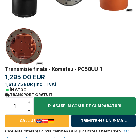
Transmisie finala - Komatsu - PC50UU-1
1,295.00 EUR
1,618.75 EUR (incl. TVA)
ÎN STOC
TRANSPORT GRATUIT
+
PLASARE ÎN COŞUL DE CUMPĂRĂTURI
-
CALL US
TRIMITE-NE UN E-MAIL
Care este diferența dintre calitatea OEM și calitatea aftermarket?
Daţi