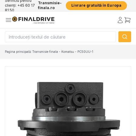
Serviciu pentru
Transmisie-
clienți: +45 60 17
Livrare gratuită în Europa
finala.ro
81 50
Pagina principală
/
Transmisie finala - Komatsu - PC50UU-1