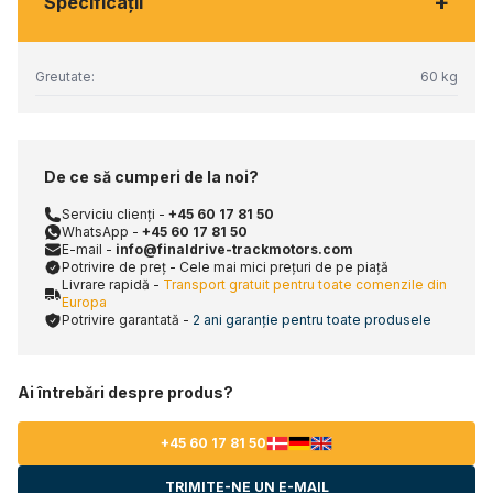
+
Specificaţii
Greutate:
60 kg
De ce să cumperi de la noi?
Serviciu clienți -
+45 60 17 81 50
WhatsApp -
+45 60 17 81 50
E-mail -
info@finaldrive-trackmotors.com
Potrivire de preț - Cele mai mici prețuri de pe piață
Livrare rapidă -
Transport gratuit pentru toate comenzile din
Europa
Potrivire garantată -
2 ani garanție pentru toate produsele
Ai întrebări despre produs?
+45 60 17 81 50
TRIMITE-NE UN E-MAIL