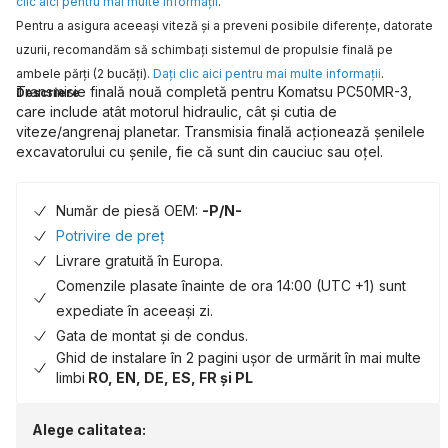
clic aici pentru mai multe informaţii
.
Pentru a asigura aceeaşi viteză şi a preveni posibile diferenţe, datorate
uzurii, recomandăm să schimbaţi sistemul de propulsie finală pe
ambele părţi (2 bucăţi).
Daţi clic aici pentru mai multe informaţii
.
Transmisie finală nouă completă pentru Komatsu PC50MR-3,
Descriere
care include atât motorul hidraulic, cât și cutia de
viteze/angrenaj planetar. Transmisia finală acționează șenilele
excavatorului cu șenile, fie că sunt din cauciuc sau oțel.
Număr de piesă OEM:
-P/N-
Potrivire de preț
Livrare gratuită în Europa.
Comenzile plasate înainte de ora 14:00 (UTC +1) sunt
expediate în aceeași zi.
Gata de montat și de condus.
Ghid de instalare în 2 pagini ușor de urmărit în mai multe
limbi
RO, EN, DE, ES, FR și PL
Alege calitatea: