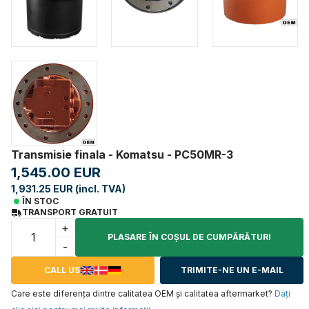
Transmisie finala - Komatsu - PC50MR-3
1,545.00 EUR
1,931.25 EUR (incl. TVA)
ÎN STOC
TRANSPORT GRATUIT
+
PLASARE ÎN COŞUL DE CUMPĂRĂTURI
-
CALL US
TRIMITE-NE UN E-MAIL
Care este diferența dintre calitatea OEM și calitatea aftermarket?
Daţi