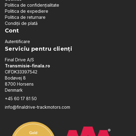
Politica de confidențialitate
Politica de expediere
Politica de returnare
Condiții de plată
Cont
Autentificare
Serviciu pentru clienți
Final Drive A/S
Transmisie-finala.ro
CIFDK33397542
Bodøvej 8
8700 Horsens
Denmark
+45 60 17 81 50
info@finaldrive-trackmotors.com