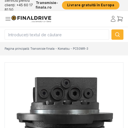
Serviciu pentru
Transmisie-
clienți: +45 60 17
Livrare gratuită în Europa
finala.ro
81 50
Pagina principală
/
Transmisie finala - Komatsu - PC50MR-3