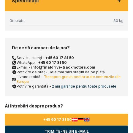
+
Specificaţii
Greutate:
60 kg
De ce să cumperi de la noi?
Serviciu clienți -
+45 60 17 81 50
WhatsApp -
+45 60 17 81 50
E-mail -
info@finaldrive-trackmotors.com
Potrivire de preț - Cele mai mici prețuri de pe piață
Livrare rapidă -
Transport gratuit pentru toate comenzile din
Europa
Potrivire garantată -
2 ani garanție pentru toate produsele
Ai întrebări despre produs?
+45 60 17 81 50
TRIMITE-NE UN E-MAIL