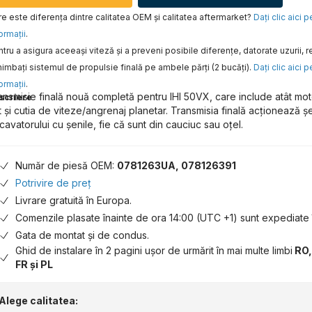
e este diferența dintre calitatea OEM și calitatea aftermarket?
Daţi clic aici 
ormaţii
.
tru a asigura aceeaşi viteză şi a preveni posibile diferenţe, datorate uzurii
imbaţi sistemul de propulsie finală pe ambele părţi (2 bucăţi).
Daţi clic aici 
ormaţii
.
ansmisie finală nouă completă pentru IHI 50VX, care include atât moto
scriere
t și cutia de viteze/angrenaj planetar. Transmisia finală acționează șe
cavatorului cu șenile, fie că sunt din cauciuc sau oțel.
Număr de piesă OEM:
0781263UA, 078126391
Potrivire de preț
Livrare gratuită în Europa.
Comenzile plasate înainte de ora 14:00 (UTC +1) sunt expediate î
Gata de montat și de condus.
Ghid de instalare în 2 pagini ușor de urmărit în mai multe limbi
RO,
FR și PL
Alege calitatea: