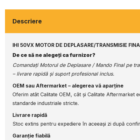
Descriere
IHI 50VX MOTOR DE DEPLASARE/TRANSMISIE FIN
De ce să ne alegeți ca furnizor?
Comandați Motorul de Deplasare / Mando Final pe
tr
– livrare rapidă și suport profesional inclus.
OEM sau Aftermarket – alegerea vă aparține
Oferim atât Calitate OEM, cât și Calitate Aftermarket 
standarde industriale stricte.
Livrare rapidă
Stoc extins pentru expediere în aceeași zi după confir
Garanție fiabilă