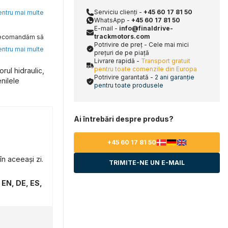
Serviciu clienți -
+45 60 17 81 50
pentru mai multe
WhatsApp -
+45 60 17 81 50
E-mail -
info@finaldrive-
trackmotors.com
, recomandăm să
Potrivire de preț - Cele mai mici
pentru mai multe
prețuri de pe piață
Livrare rapidă -
Transport gratuit
pentru toate comenzile din Europa
rul hidraulic,
Potrivire garantată -
2 ani garanție
nilele
pentru toate produsele
Ai întrebări despre produs?
+45 60 17 81 50
n aceeași zi.
TRIMITE-NE UN E-MAIL
 EN, DE, ES,