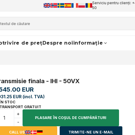
Serviciu pentru clienți: 
50
otrivire de preț
Despre noi
informație
ransmisie finala - IHI - 50VX
,545.00 EUR
931.25 EUR (incl. TVA)
ÎN STOC
TRANSPORT GRATUIT
+
PLASARE ÎN COŞUL DE CUMPĂRĂTURI
-
CALL US
TRIMITE-NE UN E-MAIL