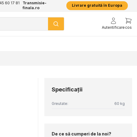
+45 60 17 81
Transmisie-
Livrare gratuită în Europa
finala.ro
Autentificare
cos
Specificaţii
Greutate:
60 kg
De ce să cumperi de la noi?