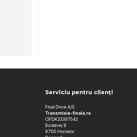
Serviciu pentru clienți
Final Drive A/S
Transmisie-finala.ro
CIFDK33397542
Bodøvej 8
8700 Horsens