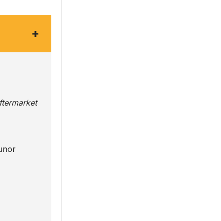
+
Aftermarket
 unor