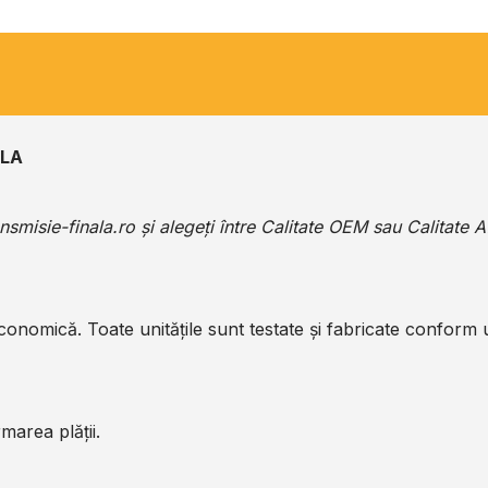
ALA
ansmisie-finala.ro
și alegeți între Calitate OEM sau Calitate 
economică. Toate unitățile sunt testate și fabricate conform
marea plății.