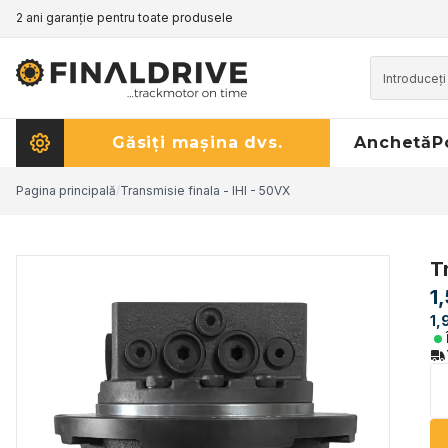
2 ani garanție pentru toate produsele
Găsiți mașina dvs.
Anchetă
P
Pagina principală
/
Transmisie finala - IHI - 50VX
T
1
1,