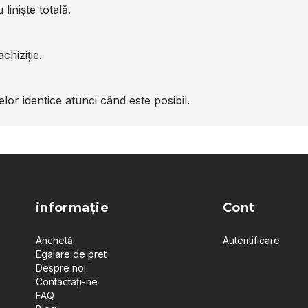
liniște totală.
chiziție.
or identice atunci când este posibil.
informație
Cont
Anchetă
Autentificare
Egalare de pret
Despre noi
Contactați-ne
FAQ