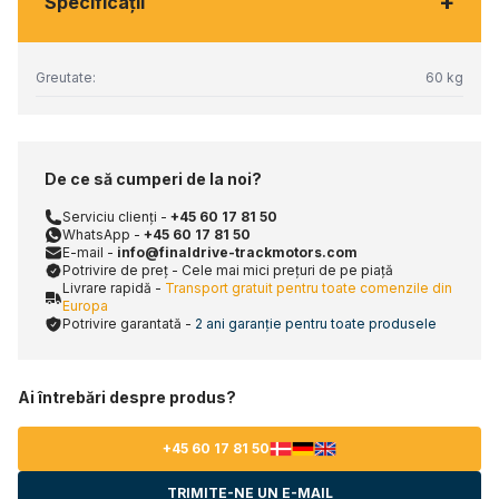
+
Specificaţii
Greutate:
60 kg
De ce să cumperi de la noi?
Serviciu clienți -
+45 60 17 81 50
WhatsApp -
+45 60 17 81 50
E-mail -
info@finaldrive-trackmotors.com
Potrivire de preț - Cele mai mici prețuri de pe piață
Livrare rapidă -
Transport gratuit pentru toate comenzile din
Europa
Potrivire garantată -
2 ani garanție pentru toate produsele
Ai întrebări despre produs?
+45 60 17 81 50
TRIMITE-NE UN E-MAIL