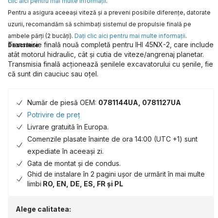
clic aici pentru mai multe informaţii
.
Pentru a asigura aceeaşi viteză şi a preveni posibile diferenţe, datorate
uzurii, recomandăm să schimbaţi sistemul de propulsie finală pe
ambele părţi (2 bucăţi).
Daţi clic aici pentru mai multe informaţii
.
Transmisie finală nouă completă pentru IHI 45NX-2, care include
Descriere
atât motorul hidraulic, cât și cutia de viteze/angrenaj planetar.
Transmisia finală acționează șenilele excavatorului cu șenile, fie
că sunt din cauciuc sau oțel.
Număr de piesă OEM:
0781144UA, 0781127UA
Potrivire de preț
Livrare gratuită în Europa.
Comenzile plasate înainte de ora 14:00 (UTC +1) sunt
expediate în aceeași zi.
Gata de montat și de condus.
Ghid de instalare în 2 pagini ușor de urmărit în mai multe
limbi
RO, EN, DE, ES, FR și PL
Alege calitatea: