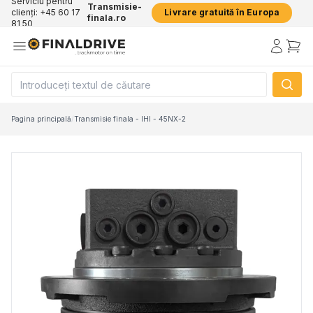
Serviciu pentru
Transmisie-
clienți: +45 60 17
Livrare gratuită în Europa
finala.ro
81 50
Pagina principală
/
Transmisie finala - IHI - 45NX-2