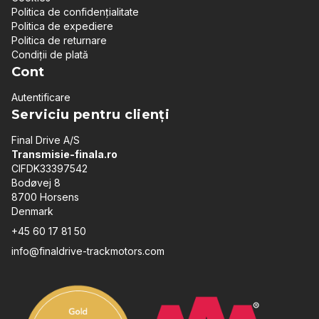
Politica de confidențialitate
Politica de expediere
Politica de returnare
Condiții de plată
Cont
Autentificare
Serviciu pentru clienți
Final Drive A/S
Transmisie-finala.ro
CIFDK33397542
Bodøvej 8
8700 Horsens
Denmark
+45 60 17 81 50
info@finaldrive-trackmotors.com