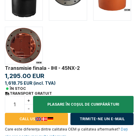
Transmisie finala - IHI - 45NX-2
1,295.00 EUR
1,618.75 EUR (incl. TVA)
ÎN STOC
TRANSPORT GRATUIT
+
PLASARE ÎN COŞUL DE CUMPĂRĂTURI
-
CALL US
TRIMITE-NE UN E-MAIL
Care este diferența dintre calitatea OEM și calitatea aftermarket?
Daţi