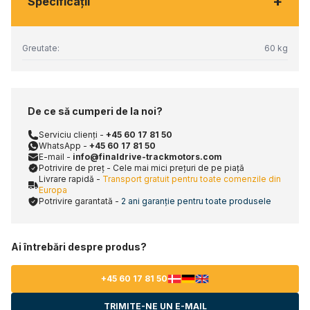
+
Specificaţii
Greutate:
60 kg
De ce să cumperi de la noi?
Serviciu clienți -
+45 60 17 81 50
WhatsApp -
+45 60 17 81 50
E-mail -
info@finaldrive-trackmotors.com
Potrivire de preț - Cele mai mici prețuri de pe piață
Livrare rapidă -
Transport gratuit pentru toate comenzile din
Europa
Potrivire garantată -
2 ani garanție pentru toate produsele
Ai întrebări despre produs?
+45 60 17 81 50
TRIMITE-NE UN E-MAIL