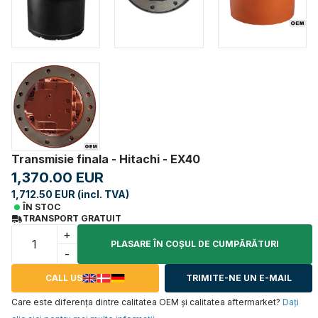
Transmisie finala - Hitachi - EX40
1,370.00 EUR
1,712.50 EUR (incl. TVA)
ÎN STOC
TRANSPORT GRATUIT
+
PLASARE ÎN COŞUL DE CUMPĂRĂTURI
-
CALL US
TRIMITE-NE UN E-MAIL
Care este diferența dintre calitatea OEM și calitatea aftermarket?
Daţi