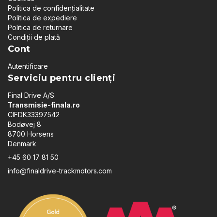
Politica de confidențialitate
Politica de expediere
Politica de returnare
Condiții de plată
Cont
Autentificare
Serviciu pentru clienți
Final Drive A/S
Transmisie-finala.ro
CIFDK33397542
Bodøvej 8
8700 Horsens
Denmark
+45 60 17 81 50
info@finaldrive-trackmotors.com