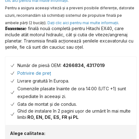
clic aici pentru mai multe informaţii
.
Pentru a asigura aceeaşi viteză şi a preveni posibile diferenţe, datorate
uzurii, recomandăm să schimbaţi sistemul de propulsie finală pe
ambele părţi (2 bucăţi).
Daţi clic aici pentru mai multe informaţii
.
Transmisie finală nouă completă pentru Hitachi EX40, care
Descriere
include atât motorul hidraulic, cât și cutia de viteze/angrenaj
planetar. Transmisia finală acționează șenilele excavatorului cu
șenile, fie că sunt din cauciuc sau oțel.
Număr de piesă OEM:
4266834, 4317019
Potrivire de preț
Livrare gratuită în Europa.
Comenzile plasate înainte de ora 14:00 (UTC +1) sunt
expediate în aceeași zi.
Gata de montat și de condus.
Ghid de instalare în 2 pagini ușor de urmărit în mai multe
limbi
RO, EN, DE, ES, FR și PL
Alege calitatea: