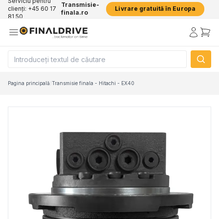
Serviciu pentru
Transmisie-
clienți: +45 60 17
Livrare gratuită în Europa
finala.ro
81 50
Pagina principală
/
Transmisie finala - Hitachi - EX40