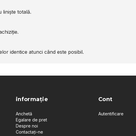
liniște totală.
chiziție.
or identice atunci când este posibil.
informație
Cont
Anchetă
Autentificare
Egalare de pret
Despre noi
Contactați-ne