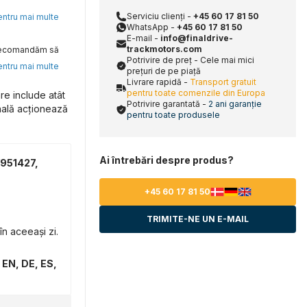
Serviciu clienți -
+45 60 17 81 50
pentru mai multe
WhatsApp -
+45 60 17 81 50
E-mail -
info@finaldrive-
trackmotors.com
, recomandăm să
Potrivire de preț - Cele mai mici
pentru mai multe
prețuri de pe piață
Livrare rapidă -
Transport gratuit
pentru toate comenzile din Europa
e include atât
Potrivire garantată -
2 ani garanție
inală acționează
pentru toate produsele
Ai întrebări despre produs?
/951427,
+45 60 17 81 50
TRIMITE-NE UN E-MAIL
n aceeași zi.
 EN, DE, ES,