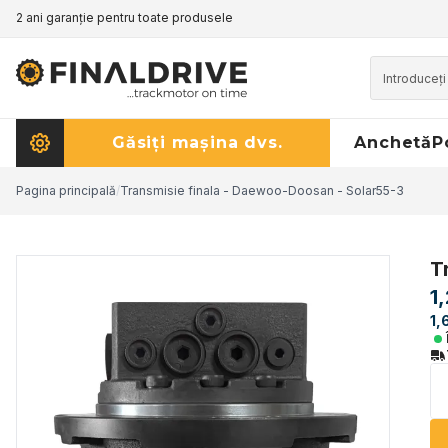
2 ani garanție pentru toate produsele
Găsiți mașina dvs.
Anchetă
P
Pagina principală
/
Transmisie finala - Daewoo-Doosan - Solar55-3
T
1
1,