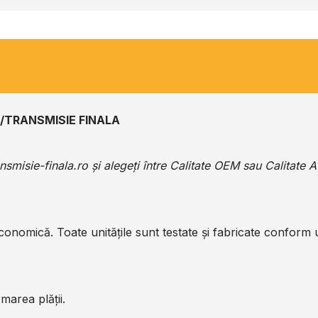
/TRANSMISIE FINALA
ansmisie-finala.ro
și alegeți între Calitate OEM sau Calitate 
economică. Toate unitățile sunt testate și fabricate conform
marea plății.