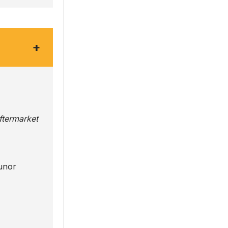
+
Aftermarket
 unor