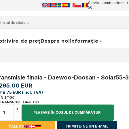
Serviciu pentru clienți: 
50
otrivire de preț
Despre noi
informație
ransmisie finala - Daewoo-Doosan - Solar55-3
,295.00 EUR
618.75 EUR (incl. TVA)
ÎN STOC
TRANSPORT GRATUIT
+
PLASARE ÎN COŞUL DE CUMPĂRĂTURI
-
CALL US
TRIMITE-NE UN E-MAIL