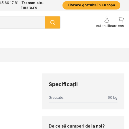
+45 60 17 81
Transmisie-
Livrare gratuită în Europa
finala.ro
Autentificare
cos
Specificaţii
Greutate:
60 kg
De ce să cumperi de la noi?