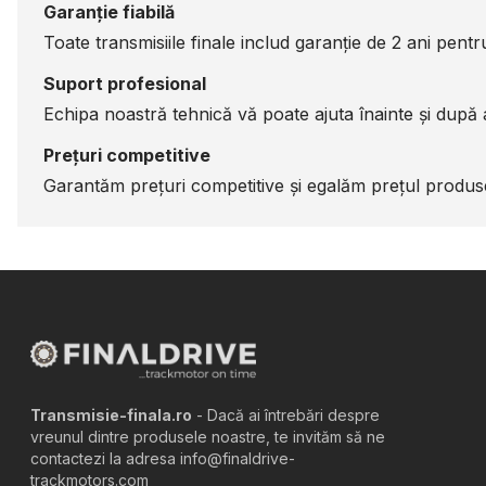
Garanție fiabilă
Toate transmisiile finale includ garanție de 2 ani pentru 
Suport profesional
Echipa noastră tehnică vă poate ajuta înainte și după a
Prețuri competitive
Garantăm prețuri competitive și egalăm prețul produsel
Transmisie-finala.ro
- Dacă ai întrebări despre
vreunul dintre produsele noastre, te invităm să ne
contactezi la adresa info@finaldrive-
trackmotors.com