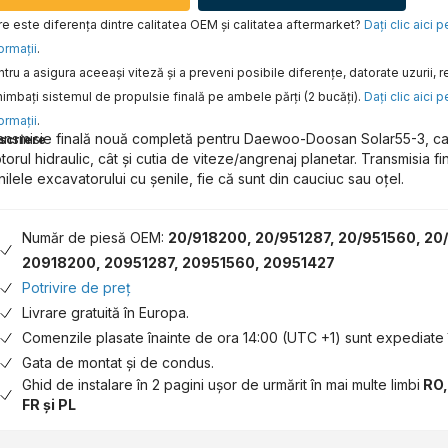
e este diferența dintre calitatea OEM și calitatea aftermarket?
Daţi clic aici 
ormaţii
.
tru a asigura aceeaşi viteză şi a preveni posibile diferenţe, datorate uzurii
imbaţi sistemul de propulsie finală pe ambele părţi (2 bucăţi).
Daţi clic aici 
ormaţii
.
ansmisie finală nouă completă pentru Daewoo-Doosan Solar55-3, car
scriere
torul hidraulic, cât și cutia de viteze/angrenaj planetar. Transmisia f
nilele excavatorului cu șenile, fie că sunt din cauciuc sau oțel.
Număr de piesă OEM:
20/918200, 20/951287, 20/951560, 20
20918200, 20951287, 20951560, 20951427
Potrivire de preț
Livrare gratuită în Europa.
Comenzile plasate înainte de ora 14:00 (UTC +1) sunt expediate î
Gata de montat și de condus.
Ghid de instalare în 2 pagini ușor de urmărit în mai multe limbi
RO,
FR și PL