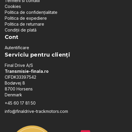
Termeni si conditii
Cookies
Politica de confidențialitate
Politica de expediere
Politica de returnare
Condiții de plată
Cont
Autentificare
Serviciu pentru clienți
Final Drive A/S
Transmisie-finala.ro
CIFDK33397542
Bodøvej 8
8700 Horsens
Denmark
+45 60 17 81 50
info@finaldrive-trackmotors.com