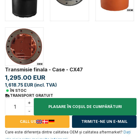
Transmisie finala - Case - CX47
1,295.00 EUR
1,618.75 EUR (incl. TVA)
ÎN STOC
TRANSPORT GRATUIT
+
PLASARE ÎN COŞUL DE CUMPĂRĂTURI
-
CALL US
TRIMITE-NE UN E-MAIL
Care este diferența dintre calitatea OEM și calitatea aftermarket?
Daţi