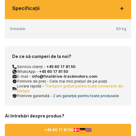
+
Specificaţii
Greutate:
60 kg
De ce să cumperi de la noi?
Serviciu clienți -
+45 60 17 81 50
WhatsApp -
+45 60 17 81 50
E-mail -
info@finaldrive-trackmotors.com
Potrivire de preț - Cele mai mici prețuri de pe piață
Livrare rapidă -
Transport gratuit pentru toate comenzile din
Europa
Potrivire garantată -
2 ani garanție pentru toate produsele
Ai întrebări despre produs?
+45 60 17 81 50