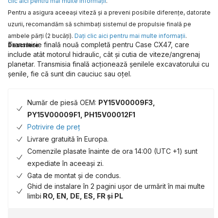
clic aici pentru mai multe informaţii
.
Pentru a asigura aceeaşi viteză şi a preveni posibile diferenţe, datorate
uzurii, recomandăm să schimbaţi sistemul de propulsie finală pe
ambele părţi (2 bucăţi).
Daţi clic aici pentru mai multe informaţii
.
Transmisie finală nouă completă pentru Case CX47, care
Descriere
include atât motorul hidraulic, cât și cutia de viteze/angrenaj
planetar. Transmisia finală acționează șenilele excavatorului cu
șenile, fie că sunt din cauciuc sau oțel.
Număr de piesă OEM:
PY15V00009F3,
PY15V00009F1, PH15V00012F1
Potrivire de preț
Livrare gratuită în Europa.
Comenzile plasate înainte de ora 14:00 (UTC +1) sunt
expediate în aceeași zi.
Gata de montat și de condus.
Ghid de instalare în 2 pagini ușor de urmărit în mai multe
limbi
RO, EN, DE, ES, FR și PL