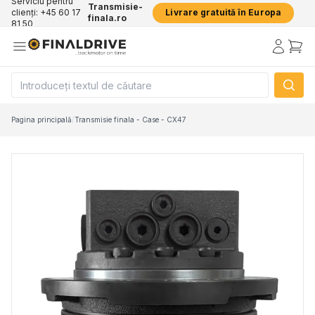
Serviciu pentru
Transmisie-
clienți: +45 60 17
Livrare gratuită în Europa
finala.ro
81 50
Pagina principală
/
Transmisie finala - Case - CX47