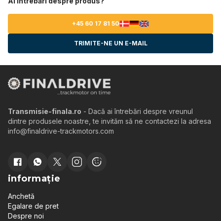
Ai întrebări despre produs?
+45 60 17 81 50
TRIMITE-NE UN E-MAIL
Transmisie-finala.ro
- Dacă ai întrebări despre vreunul
dintre produsele noastre, te invităm să ne contactezi la adresa
info@finaldrive-trackmotors.com
informație
Anchetă
Egalare de pret
Despre noi