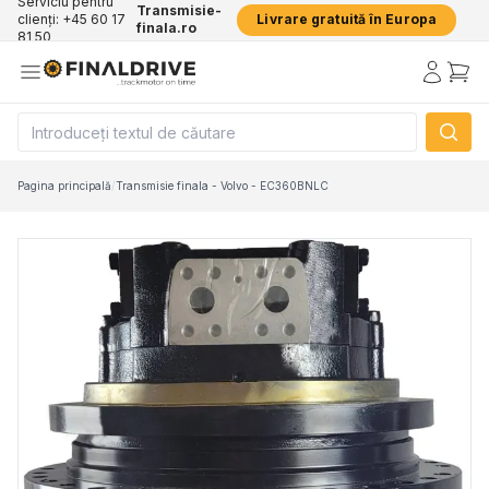
Serviciu pentru
Transmisie-
clienți: +45 60 17
Livrare gratuită în Europa
finala.ro
81 50
Pagina principală
/
Transmisie finala - Volvo - EC360BNLC