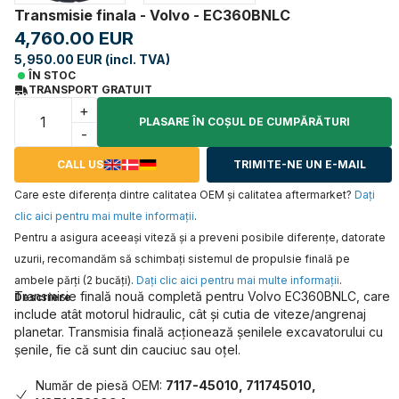
Transmisie finala - Volvo - EC360BNLC
4,760.00 EUR
5,950.00 EUR (incl. TVA)
ÎN STOC
TRANSPORT GRATUIT
+
PLASARE ÎN COŞUL DE CUMPĂRĂTURI
-
CALL US
TRIMITE-NE UN E-MAIL
Care este diferența dintre calitatea OEM și calitatea aftermarket?
Daţi
clic aici pentru mai multe informaţii
.
Pentru a asigura aceeaşi viteză şi a preveni posibile diferenţe, datorate
uzurii, recomandăm să schimbaţi sistemul de propulsie finală pe
ambele părţi (2 bucăţi).
Daţi clic aici pentru mai multe informaţii
.
Transmisie finală nouă completă pentru Volvo EC360BNLC, care
Descriere
include atât motorul hidraulic, cât și cutia de viteze/angrenaj
planetar. Transmisia finală acționează șenilele excavatorului cu
șenile, fie că sunt din cauciuc sau oțel.
Număr de piesă OEM:
7117-45010, 711745010,