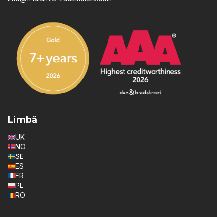
Limbă
UK
NO
SE
ES
FR
PL
RO