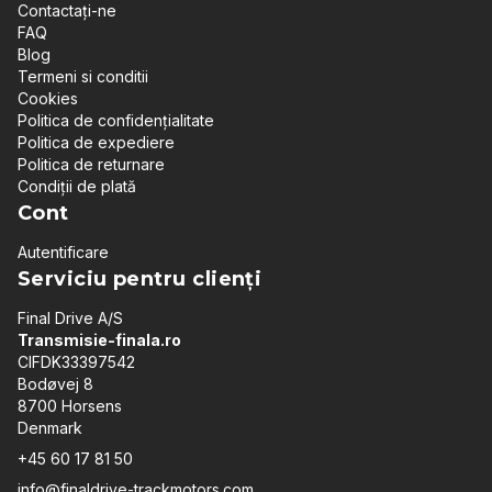
Contactați-ne
FAQ
Blog
Termeni si conditii
Cookies
Politica de confidențialitate
Politica de expediere
Politica de returnare
Condiții de plată
Cont
Autentificare
Serviciu pentru clienți
Final Drive A/S
Transmisie-finala.ro
CIFDK33397542
Bodøvej 8
8700 Horsens
Denmark
+45 60 17 81 50
info@finaldrive-trackmotors.com