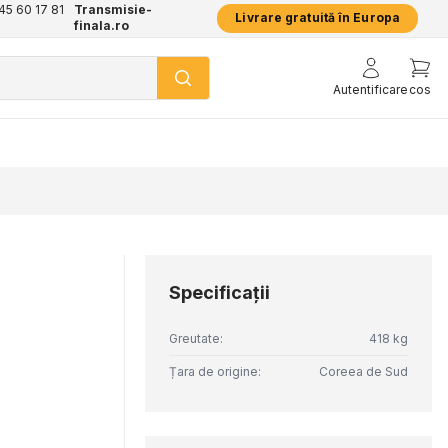
+45 60 17 81
Transmisie-
Livrare gratuită în Europa
finala.ro
Autentificare
cos
Specificaţii
Greutate:
418 kg
Țara de origine:
Coreea de Sud