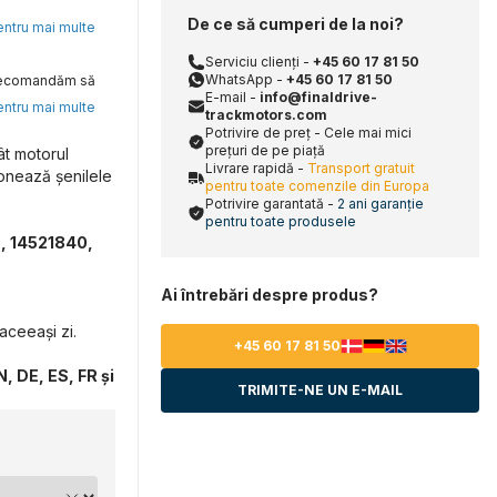
De ce să cumperi de la noi?
pentru mai multe
Serviciu clienți -
+45 60 17 81 50
WhatsApp -
+45 60 17 81 50
, recomandăm să
E-mail -
info@finaldrive-
pentru mai multe
trackmotors.com
Potrivire de preț - Cele mai mici
prețuri de pe piață
ât motorul
Livrare rapidă -
Transport gratuit
ionează șenilele
pentru toate comenzile din Europa
Potrivire garantată -
2 ani garanție
pentru toate produsele
, 14521840,
Ai întrebări despre produs?
aceeași zi.
+45 60 17 81 50
, DE, ES, FR și
TRIMITE-NE UN E-MAIL