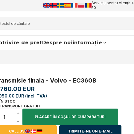
Serviciu pentru clienți: 
50
otrivire de preț
Despre noi
informație
ransmisie finala - Volvo - EC360B
,760.00 EUR
950.00 EUR (incl. TVA)
ÎN STOC
TRANSPORT GRATUIT
+
PLASARE ÎN COŞUL DE CUMPĂRĂTURI
-
CALL US
TRIMITE-NE UN E-MAIL