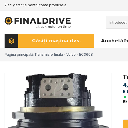
2 ani garanție pentru toate produsele
Găsiți mașina dvs.
Anchetă
P
Pagina principală
/
Transmisie finala - Volvo - EC360B
T
4
5,