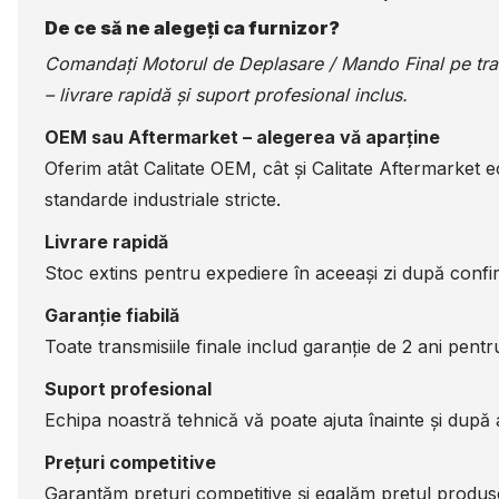
De ce să ne alegeți ca furnizor?
Comandați Motorul de Deplasare / Mando Final pe
tr
– livrare rapidă și suport profesional inclus.
OEM sau Aftermarket – alegerea vă aparține
Oferim atât Calitate OEM, cât și Calitate Aftermarket 
standarde industriale stricte.
Livrare rapidă
Stoc extins pentru expediere în aceeași zi după confir
Garanție fiabilă
Toate transmisiile finale includ garanție de 2 ani pentru 
Suport profesional
Echipa noastră tehnică vă poate ajuta înainte și după a
Prețuri competitive
Garantăm prețuri competitive și egalăm prețul produsel