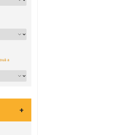
nouă a
+