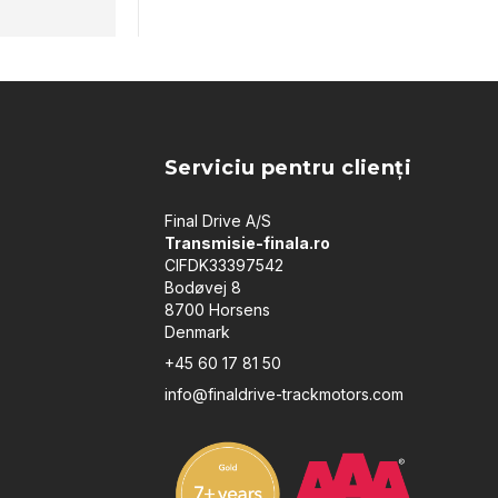
Serviciu pentru clienți
Final Drive A/S
Transmisie-finala.ro
CIFDK33397542
Bodøvej 8
8700 Horsens
Denmark
+45 60 17 81 50
info@finaldrive-trackmotors.com