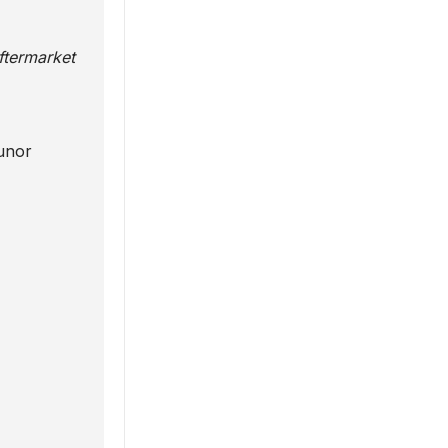
Aftermarket
 unor