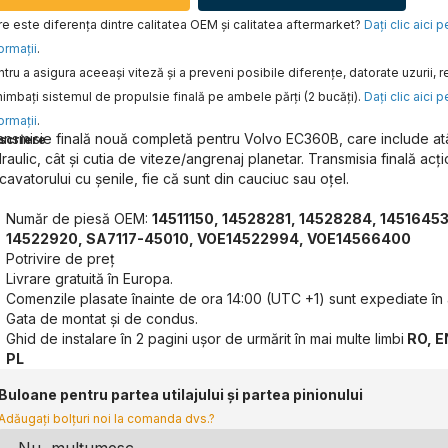
e este diferența dintre calitatea OEM și calitatea aftermarket?
Daţi clic aici 
ormaţii
.
tru a asigura aceeaşi viteză şi a preveni posibile diferenţe, datorate uzurii
imbaţi sistemul de propulsie finală pe ambele părţi (2 bucăţi).
Daţi clic aici 
ormaţii
.
ansmisie finală nouă completă pentru Volvo EC360B, care include at
scriere
draulic, cât și cutia de viteze/angrenaj planetar. Transmisia finală acț
cavatorului cu șenile, fie că sunt din cauciuc sau oțel.
Număr de piesă OEM:
14511150, 14528281, 14528284, 14516453
14522920, SA7117-45010, VOE14522994, VOE14566400
Potrivire de preț
Livrare gratuită în Europa.
Comenzile plasate înainte de ora 14:00 (UTC +1) sunt expediate în 
Gata de montat și de condus.
Ghid de instalare în 2 pagini ușor de urmărit în mai multe limbi
RO, EN
PL
Buloane pentru partea utilajului și partea pinionului
Adăugați bolțuri noi la comanda dvs.?