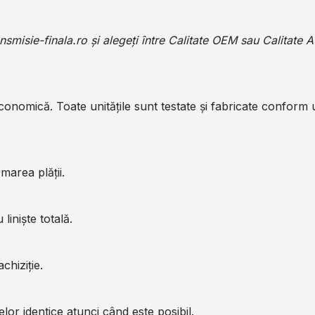
ansmisie-finala.ro
și alegeți între Calitate OEM sau Calitate 
economică. Toate unitățile sunt testate și fabricate conform
marea plății.
liniște totală.
chiziție.
or identice atunci când este posibil.