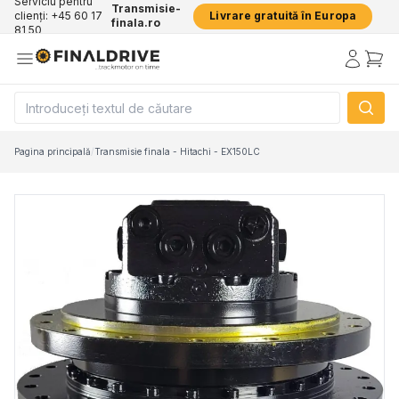
Serviciu pentru
Transmisie-
clienți: +45 60 17
Livrare gratuită în Europa
finala.ro
81 50
Pagina principală
/
Transmisie finala - Hitachi - EX150LC