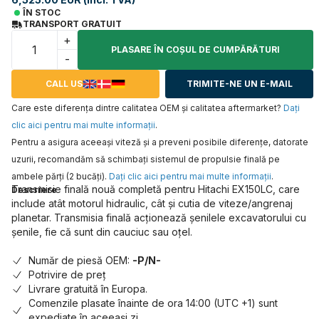
ÎN STOC
TRANSPORT GRATUIT
+
PLASARE ÎN COŞUL DE CUMPĂRĂTURI
-
CALL US
TRIMITE-NE UN E-MAIL
Care este diferența dintre calitatea OEM și calitatea aftermarket?
Daţi
clic aici pentru mai multe informaţii
.
Pentru a asigura aceeaşi viteză şi a preveni posibile diferenţe, datorate
uzurii, recomandăm să schimbaţi sistemul de propulsie finală pe
ambele părţi (2 bucăţi).
Daţi clic aici pentru mai multe informaţii
.
Transmisie finală nouă completă pentru Hitachi EX150LC, care
Descriere
include atât motorul hidraulic, cât și cutia de viteze/angrenaj
planetar. Transmisia finală acționează șenilele excavatorului cu
șenile, fie că sunt din cauciuc sau oțel.
Număr de piesă OEM:
-P/N-
Potrivire de preț
Livrare gratuită în Europa.
Comenzile plasate înainte de ora 14:00 (UTC +1) sunt
expediate în aceeași zi.