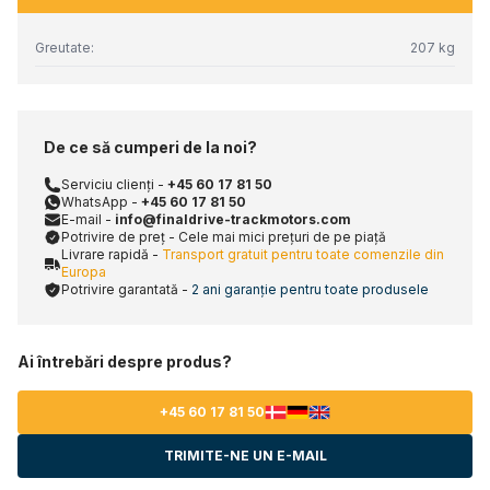
Greutate:
207 kg
De ce să cumperi de la noi?
Serviciu clienți -
+45 60 17 81 50
WhatsApp -
+45 60 17 81 50
E-mail -
info@finaldrive-trackmotors.com
Potrivire de preț - Cele mai mici prețuri de pe piață
Livrare rapidă -
Transport gratuit pentru toate comenzile din
Europa
Potrivire garantată -
2 ani garanție pentru toate produsele
Ai întrebări despre produs?
+45 60 17 81 50
TRIMITE-NE UN E-MAIL