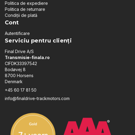
Politica de expediere
Politica de returnare
Condiții de plată
Cont
Autentificare
Serviciu pentru clienți
Final Drive A/S
Transmisie-finala.ro
CIFDK33397542
Bodøvej 8
8700 Horsens
Denmark
+45 60 17 81 50
info@finaldrive-trackmotors.com