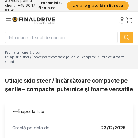
Serviciu pentru
Transmisie-
clienți: +45 60 17
Livrare gratuită în Europa
finala.ro
81 50
Pagina principală
/
Blog
/
Utilaje skid steer / încărcătoare compacte pe șenile – compacte, puternice și foarte
versatile
Utilaje skid steer / încărcătoare compacte pe
șenile – compacte, puternice și foarte versatile
Înapoi la listă
Creată pe data de
23/12/2025