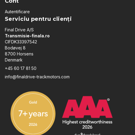
Cont
Autentificare
Serviciu pentru clienți
Final Drive A/S
Transmisie-finala.ro
CIFDK33397542
Bodøvej 8
8700 Horsens
Denmark
+45 60 17 81 50
info@finaldrive-trackmotors.com